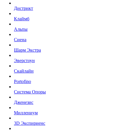
Дистрикт
Клаймб
Альпы
Сиена
Шарм Экстра
Эверстоун
Скайлайн
Portofino
Система Опоры
Дженезис
Миллениум
3D Экспириенс