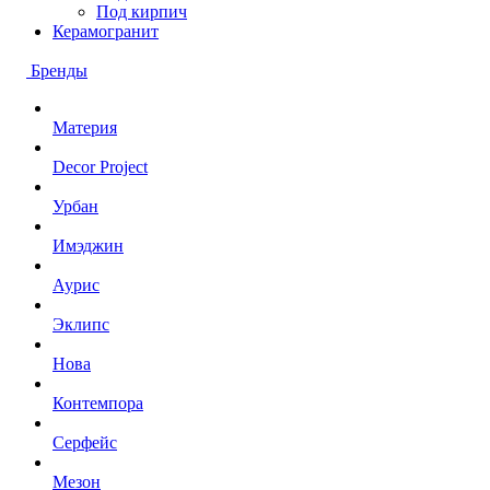
Под кирпич
Керамогранит
Бренды
Материя
Decor Project
Урбан
Имэджин
Аурис
Эклипс
Нова
Контемпора
Серфейс
Мезон