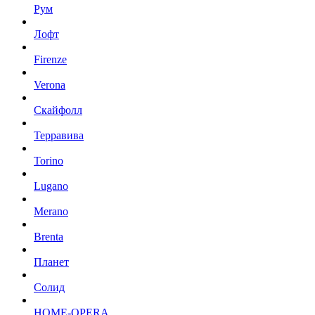
Рум
Лофт
Firenze
Verona
Скайфолл
Терравива
Torino
Lugano
Merano
Brenta
Планет
Солид
HOME-OPERA