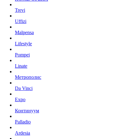
Trevi
Uffizi
Malpensa
Lifestyle
Pompei
Linate
Метрополис
Da Vinci
Expo
Континуум
Palladio
Ardesia