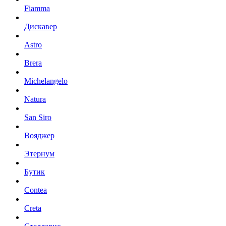
Fiamma
Дискавер
Astro
Brera
Michelangelo
Natura
San Siro
Вояджер
Этернум
Бутик
Contea
Creta