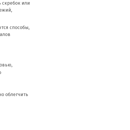
ь скребок или
ежий,
ются способы,
иалов
овью,
о
но облегчить