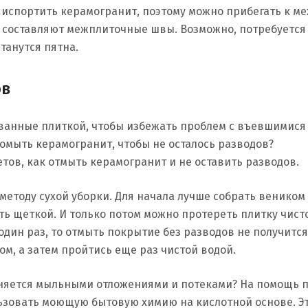
о испортить керамогранит, поэтому можно прибегать к м
е составляют межплиточные швы. Возможно, потребуетс
танутся пятна.
ов
ованные плиткой, чтобы избежать проблем с въевшимис
омыть керамогранит, чтобы не осталось разводов?
ов, как отмыть керамогранит и не оставить разводов.
 методу сухой уборки. Для начала лучше собрать веником
ь щеткой. И только потом можно протереть плитку чист
один раз, то отмыть покрытие без разводов не получится
, а затем пройтись еще раз чистой водой.
зняется мыльными отложениями и потеками? На помощь п
ользовать моющую бытовую химию на кислотной основе. Э