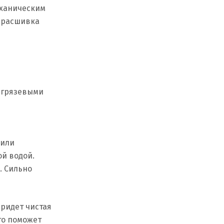
еханическим
я расшивка
я грязевыми
 или
ой водой.
. Сильно
ридет чистая
то поможет