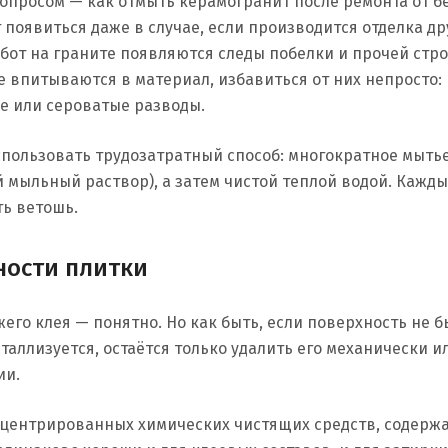
 вопросом — как отмыть керамогранит после ремонта от б
 появиться даже в случае, если производится отделка др
абот на граните появляются следы побелки и прочей стр
не впитываются в материал, избавиться от них непросто:
е или сероватые разводы.
использовать трудозатратный способ: многократное мытье
мыльный раствор), а затем чистой теплой водой. Кажды
ть ветошь.
ности плитки
его клея — понятно. Но как быть, если поверхность не 
таллизуется, остаётся только удалить его механически и
ии.
нцентрированных химических чистящих средств, содерж