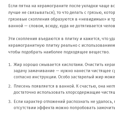
Если пятна на керамограните после укладки чаще в
лучше не связываться), то что делать с грязью, кот
грязевые скопления образуются в «невидимых» и тр
ванной — словом, всюду, куда не дотягивается чело
Эти скопления въедаются в плитку и кажется, что уд
керамогранитную плитку реально с использованием
чтобы подобрать наиболее подходящее вещество.
Жир хорошо смывается кислотами. Очистить керам
задачу замачивание — нужно нанести чистящее ср
согласно инструкции. Особо застарелый жир може
Плесень появляется в ванной. К счастью, она нег
достаточно использовать хлорсодержащие чистящ
Если характер отложений распознать не удалось,
отсутствии эффекта можно попробовать замочить