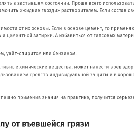
алять в застывшем состоянии. Проще всего использоват
амочить «жидкие гвозди» растворителем. Если состав св
имости от их основы. Если в основе цемент, то применя
 и цементной затирки. А избавиться от гипсовых матер
м, уайт-спиритом или бензином.
ктивные химические вещества, может нанести вред здор
пользованием средств индивидуальной защиты и в хорош
успешно применив знания на практике, получится серьез
лу от въевшейся грязи