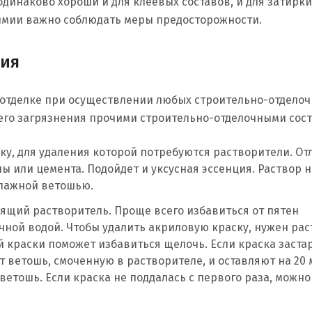
динаково хороши и для клеевых составов, и для затирки
имии важно соблюдать меры предосторожности.
ния
 отделке при осуществлении любых строительно-отделоч
 его загрязнения прочими строительно-отделочными сос
у, для удаления которой потребуются растворители. От
ы или цемента. Подойдет и уксусная эссенция. Раствор 
влажной ветошью.
дящий растворитель. Проще всего избавиться от пятен
ной водой. Чтобы удалить акриловую краску, нужен рас
й краски поможет избавиться щелочь. Если краска застар
ут ветошь, смоченную в растворителе, и оставляют на 20 
ветошь. Если краска не поддалась с первого раза, можн