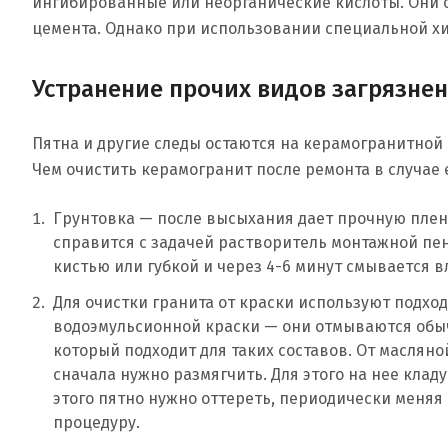
ингибированные или неорганические кислоты. Они о
цемента. Однако при использовании специальной х
Устранение прочих видов загрязне
Пятна и другие следы остаются на керамогранитной
Чем очистить керамогранит после ремонта в случае
Грунтовка — после высыхания дает прочную пленк
справится с задачей растворитель монтажной пен
кистью или губкой и через 4-6 минут смывается 
Для очистки гранита от краски используют подхо
водоэмульсионной краски — они отмываются обыч
который подходит для таких составов. От масляно
сначала нужно размягчить. Для этого на нее клад
этого пятно нужно оттереть, периодически меняя 
процедуру.