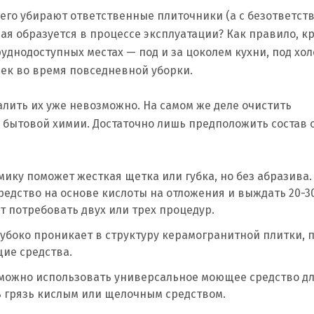
сего убирают ответственные плиточники (а с безответс
орая образуется в процессе эксплуатации? Как правило, 
уднодоступных местах — под и за цоколем кухни, под хо
век во время повседневной уборки.
алить их уже невозможно. На самом же деле очистить
 бытовой химии. Достаточно лишь предположить состав 
ику поможет жесткая щетка или губка, но без абразива.
едство на основе кислоты на отложения и выждать 20-3
т потребовать двух или трех процедур.
лубоко проникает в структуру керамогранитной плитки, 
ие средства.
 можно использовать универсальное моющее средство дл
 грязь кислым или щелочным средством.