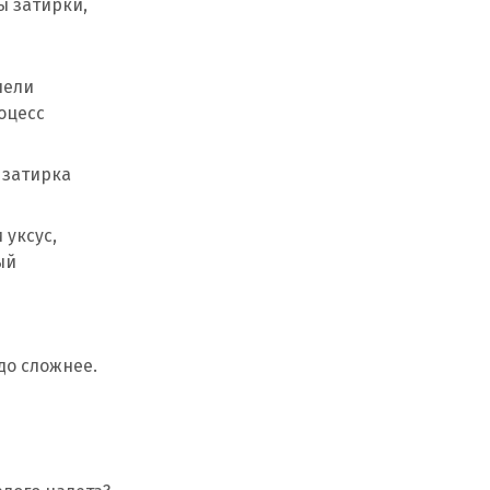
ы затирки,
пели
оцесс
 затирка
 уксус,
ый
до сложнее.