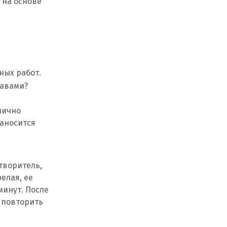
 на основе
ных работ.
тавами?
лично
наносится
творитель,
елая, ее
минут. После
о повторить