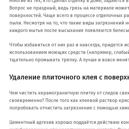
Многие из тех, кто сделал отделку в доме, задаются
Вопрос не праздный, ведь грязь на материале может
поверхностей. Чаще всего в процессе отделочных р
пыли. Несмотря на то, что такие виды загрязнений 
каждого мытья после высыхания появляются белесы
Чтобы избавиться от них раз и навсегда, придется 
использованием моющих средств (например, слабый 
тщательно промывать тряпку. А лучше и вовсе меня
Удаление плиточного клея с поверх
Чем чистить керамогранитную плитку от следов свеж
своевременно? После того как клеевой раствор крис
попробовать отчистить загрязнение с помощью хим
Цементный адгезив хорошо поддаётся действию ко