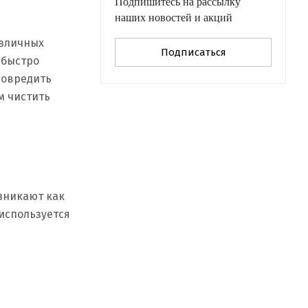
Подпишитесь на рассылку
наших новостей и акций
азличных
Подписаться
 быстро
повредить
м чистить
зникают как
 используется