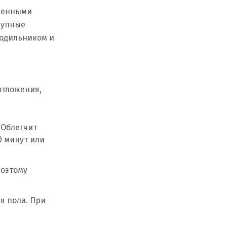
твенными
крупные
лодильником и
отложения,
 Облегчит
0 минут или
поэтому
я пола. При