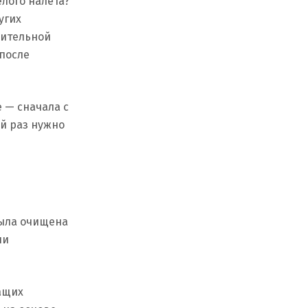
елого налета?
угих
оительной
 после
 — сначала с
й раз нужно
была очищена
ли
ащих