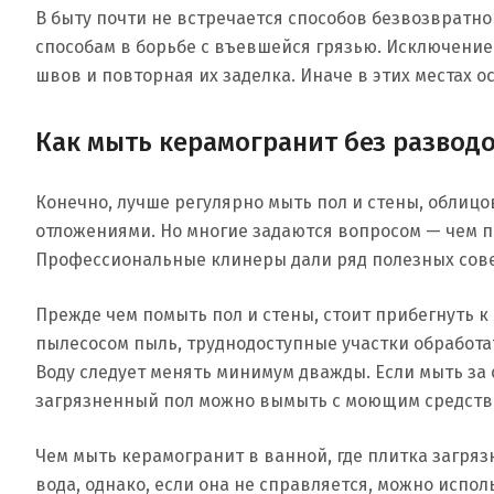
В быту почти не встречается способов безвозвратн
способам в борьбе с въевшейся грязью. Исключени
швов и повторная их заделка. Иначе в этих местах ос
Как мыть керамогранит без развод
Конечно, лучше регулярно мыть пол и стены, облиц
отложениями. Но многие задаются вопросом — чем п
Профессиональные клинеры дали ряд полезных совет
Прежде чем помыть пол и стены, стоит прибегнуть к
пылесосом пыль, труднодоступные участки обработат
Воду следует менять минимум дважды. Если мыть за 
загрязненный пол можно вымыть с моющим средством
Чем мыть керамогранит в ванной, где плитка загря
вода, однако, если она не справляется, можно исп