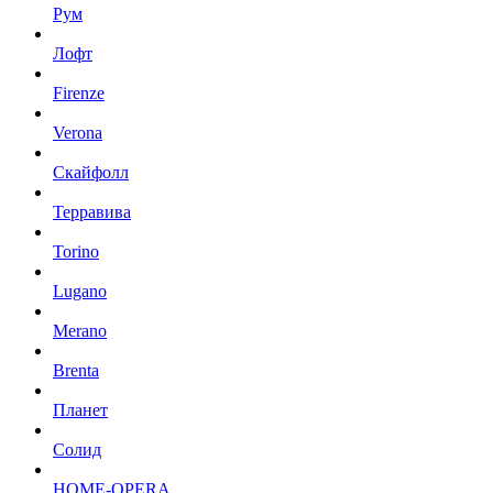
Рум
Лофт
Firenze
Verona
Скайфолл
Терравива
Torino
Lugano
Merano
Brenta
Планет
Солид
HOME-OPERA