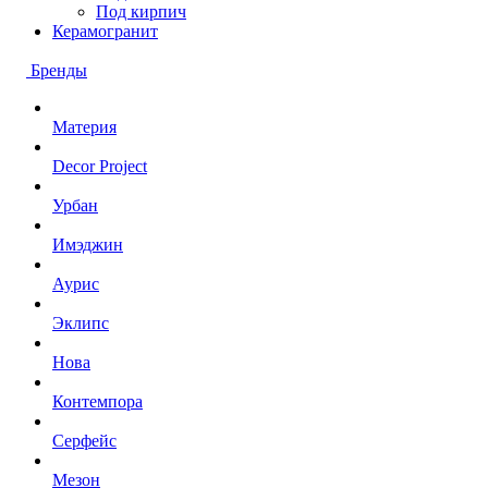
Под кирпич
Керамогранит
Бренды
Материя
Decor Project
Урбан
Имэджин
Аурис
Эклипс
Нова
Контемпора
Серфейс
Мезон