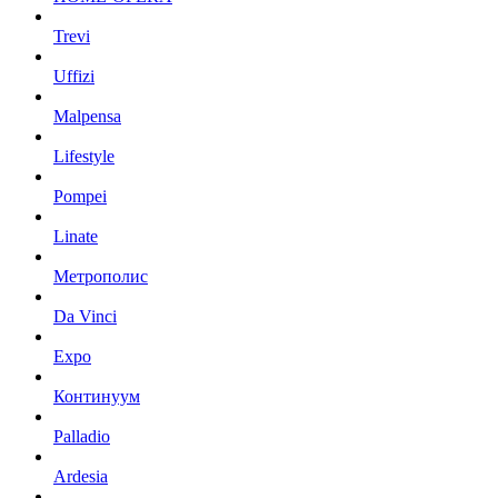
Trevi
Uffizi
Malpensa
Lifestyle
Pompei
Linate
Метрополис
Da Vinci
Expo
Континуум
Palladio
Ardesia