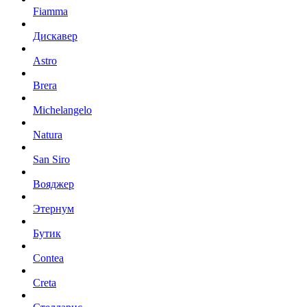
Fiamma
Дискавер
Astro
Brera
Michelangelo
Natura
San Siro
Вояджер
Этернум
Бутик
Contea
Creta