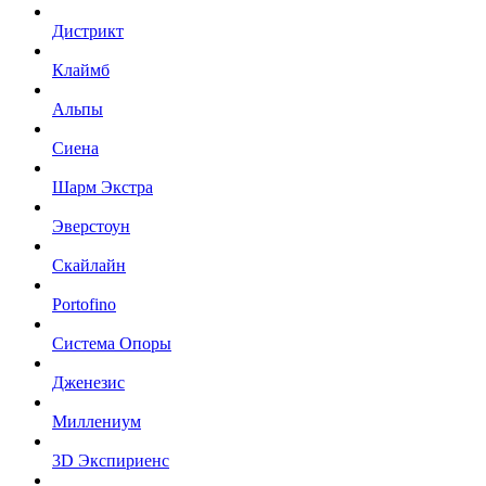
Дистрикт
Клаймб
Альпы
Сиена
Шарм Экстра
Эверстоун
Скайлайн
Portofino
Система Опоры
Дженезис
Миллениум
3D Экспириенс