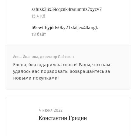
safuzk3iix39cqznk4rarumrnz7xyzv7
15,4 Кб
ti9ewtf6yjddv0ky21zfaljex4tkorgk
18 байт
Анна Иванова, директор Лайтшоп
Елена, благодарим за отзыв! Рады, что нам
удалось вас порадовать. Возвращайтесь за
новыми покупками!
4 июня 2022
Константин Гридин