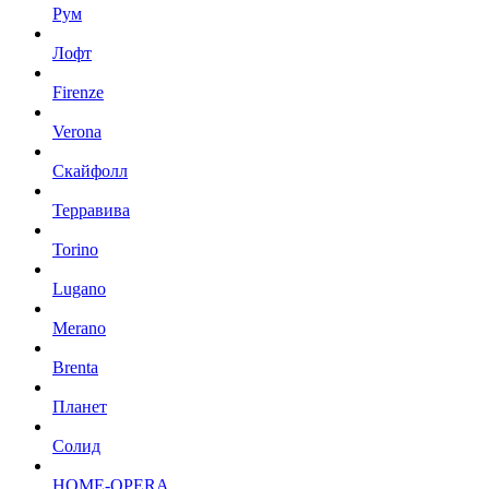
Рум
Лофт
Firenze
Verona
Скайфолл
Терравива
Torino
Lugano
Merano
Brenta
Планет
Солид
HOME-OPERA