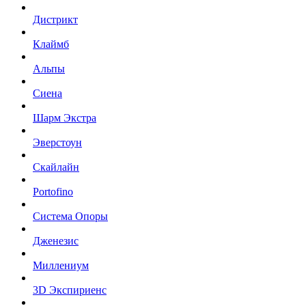
Дистрикт
Клаймб
Альпы
Сиена
Шарм Экстра
Эверстоун
Скайлайн
Portofino
Система Опоры
Дженезис
Миллениум
3D Экспириенс