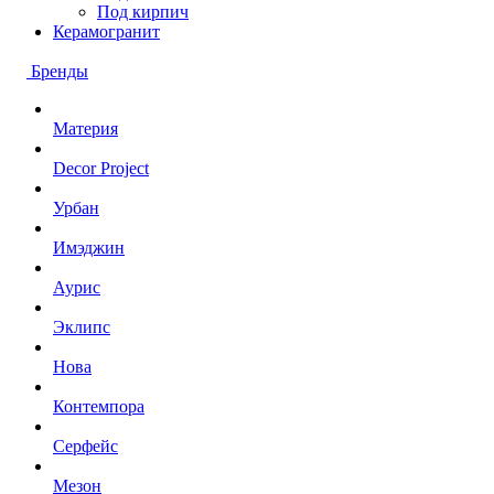
Под кирпич
Керамогранит
Бренды
Материя
Decor Project
Урбан
Имэджин
Аурис
Эклипс
Нова
Контемпора
Серфейс
Мезон