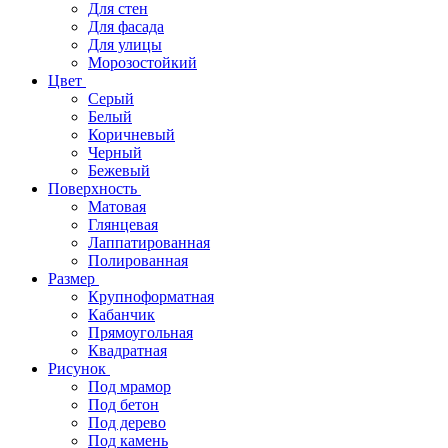
Для стен
Для фасада
Для улицы
Морозостойкий
Цвет
Серый
Белый
Коричневый
Черный
Бежевый
Поверхность
Матовая
Глянцевая
Лаппатированная
Полированная
Размер
Крупноформатная
Кабанчик
Прямоугольная
Квадратная
Рисунок
Под мрамор
Под бетон
Под дерево
Под камень