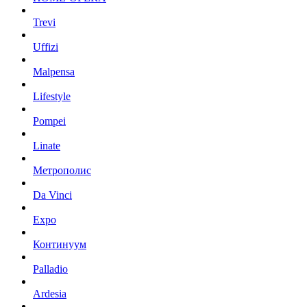
Trevi
Uffizi
Malpensa
Lifestyle
Pompei
Linate
Метрополис
Da Vinci
Expo
Континуум
Palladio
Ardesia