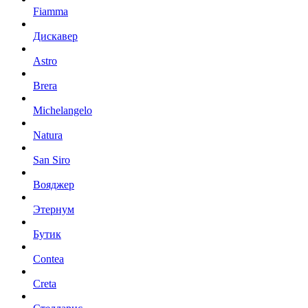
Fiamma
Дискавер
Astro
Brera
Michelangelo
Natura
San Siro
Вояджер
Этернум
Бутик
Contea
Creta