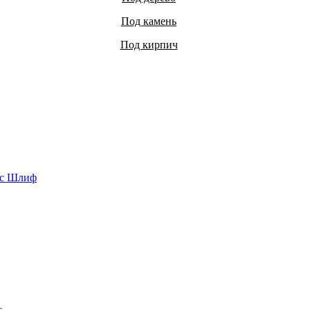
Под камень
Под кирпич
ус Шлиф
с