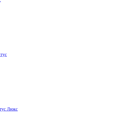
нтус
тус Люкс