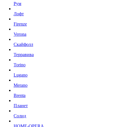
Рум
Лофт
Firenze
Verona
Скайфолл
Терравива
Torino
Lugano
Merano
Brenta
Планет
Солид
HOME-OPERA