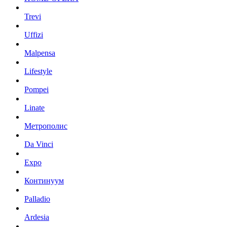
Trevi
Uffizi
Malpensa
Lifestyle
Pompei
Linate
Метрополис
Da Vinci
Expo
Континуум
Palladio
Ardesia