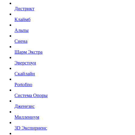
Дистрикт
Клаймб
Альпы
Сиена
Шарм Экстра
Эверстоун
Скайлайн
Portofino
Система Опоры
Дженезис
Миллениум
3D Экспириенс