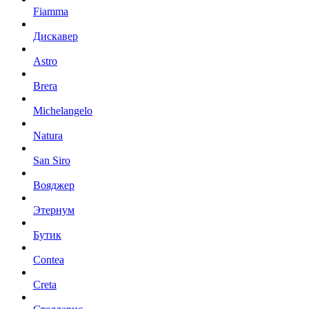
Fiamma
Дискавер
Astro
Brera
Michelangelo
Natura
San Siro
Вояджер
Этернум
Бутик
Contea
Creta