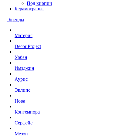
Под кирпич
Керамогранит
Бренды
Материя
Decor Project
Урбан
Имэджин
Аурис
Эклипс
Нова
Контемпора
Серфейс
Мезон