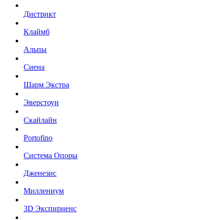
Дистрикт
Клаймб
Альпы
Сиена
Шарм Экстра
Эверстоун
Скайлайн
Portofino
Система Опоры
Дженезис
Миллениум
3D Экспириенс