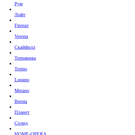
Рум
Лофт
Firenze
Verona
Скайфолл
Терравива
Torino
Lugano
Merano
Brenta
Планет
Солид
HOME-OPERA