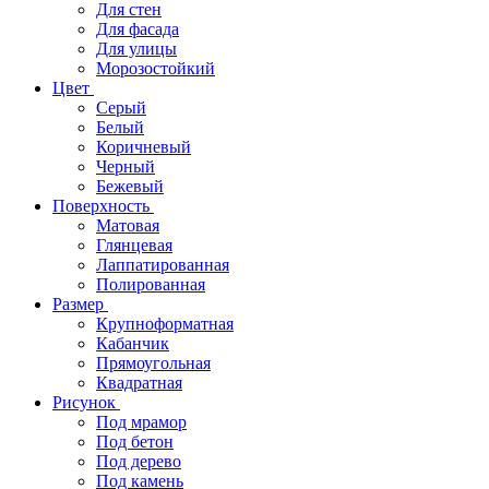
Для стен
Для фасада
Для улицы
Морозостойкий
Цвет
Серый
Белый
Коричневый
Черный
Бежевый
Поверхность
Матовая
Глянцевая
Лаппатированная
Полированная
Размер
Крупноформатная
Кабанчик
Прямоугольная
Квадратная
Рисунок
Под мрамор
Под бетон
Под дерево
Под камень