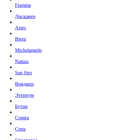
Fiamma
Дискавер
Astro
Brera
Michelangelo
Natura
San Siro
Вояджер
Этернум
Бутик
Contea
Creta