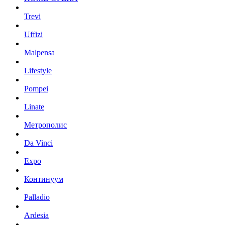
Trevi
Uffizi
Malpensa
Lifestyle
Pompei
Linate
Метрополис
Da Vinci
Expo
Континуум
Palladio
Ardesia