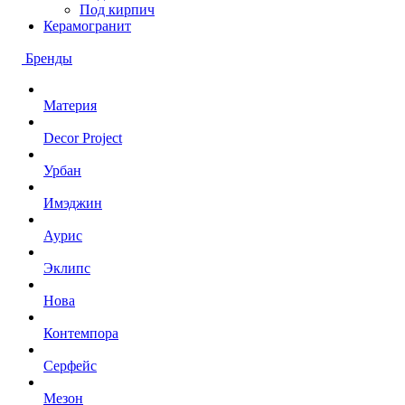
Под кирпич
Керамогранит
Бренды
Материя
Decor Project
Урбан
Имэджин
Аурис
Эклипс
Нова
Контемпора
Серфейс
Мезон