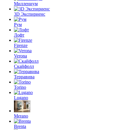
Миллениум
3D Экспириенс
Рум
Лофт
Firenze
Verona
Скайфолл
Терравива
Torino
Lugano
Merano
Brenta