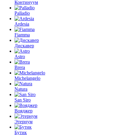
Континуум
Palladio
Ardesia
Fiamma
Дискавер
Astro
Brera
Michelangelo
Natura
San Siro
Вояджер
Этернум
Бутик