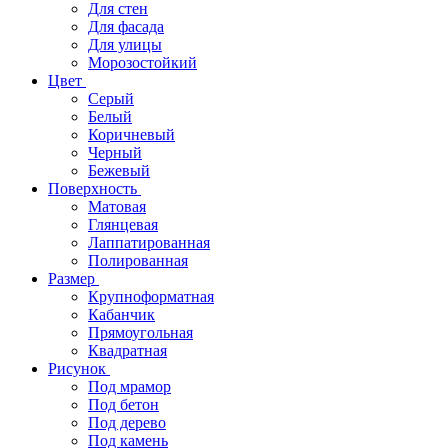
Для стен
Для фасада
Для улицы
Морозостойкий
Цвет
Серый
Белый
Коричневый
Черный
Бежевый
Поверхность
Матовая
Глянцевая
Лаппатированная
Полированная
Размер
Крупноформатная
Кабанчик
Прямоугольная
Квадратная
Рисунок
Под мрамор
Под бетон
Под дерево
Под камень