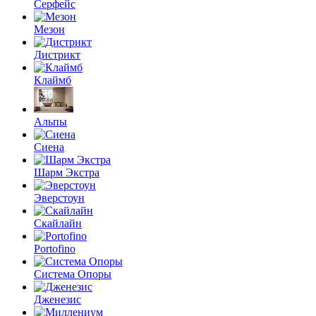
Серфейс
Мезон
Дистрикт
Клаймб
Альпы
Сиена
Шарм Экстра
Эверстоун
Скайлайн
Portofino
Система Опоры
Дженезис