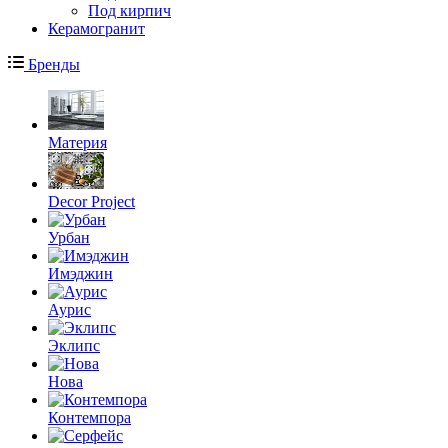
Под кирпич
Керамогранит
Бренды
Материя
Decor Project
Урбан
Имэджин
Аурис
Эклипс
Нова
Контемпора