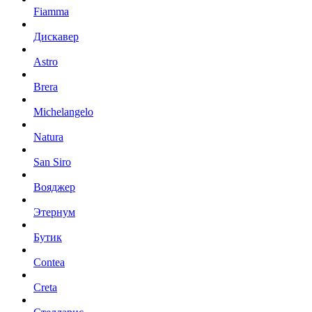
Fiamma
Дискавер
Astro
Brera
Michelangelo
Natura
San Siro
Вояджер
Этернум
Бутик
Contea
Creta