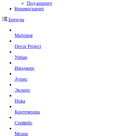
Под кирпич
Керамогранит
Бренды
Материя
Decor Project
Урбан
Имэджин
Аурис
Эклипс
Нова
Контемпора
Серфейс
Мезон