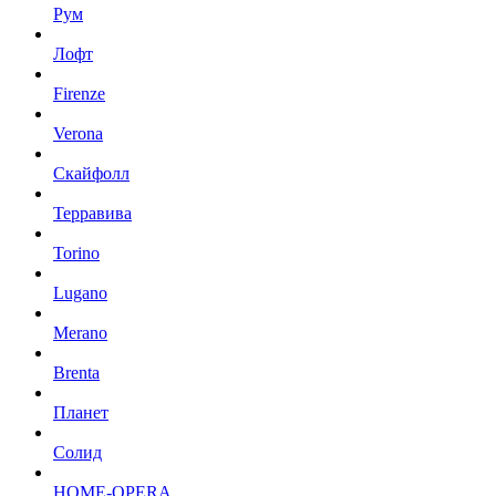
Рум
Лофт
Firenze
Verona
Скайфолл
Терравива
Torino
Lugano
Merano
Brenta
Планет
Солид
HOME-OPERA