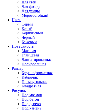
Для стен
Для фасада
Для улицы
Морозостойкий
Цвет
Серый
Белый
Коричневый
Черный
Бежевый
Поверхность
Матовая
Глянцевая
Лаппатированная
Полированная
Размер
Крупноформатная
Кабанчик
Прямоугольная
Квадратная
Рисунок
Под мрамор
Под бетон
Под дерево
Под камень