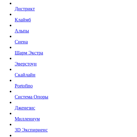
Дистрикт
Клаймб
Альпы
Сиена
Шарм Экстра
Эверстоун
Скайлайн
Portofino
Система Опоры
Дженезис
Миллениум
3D Экспириенс