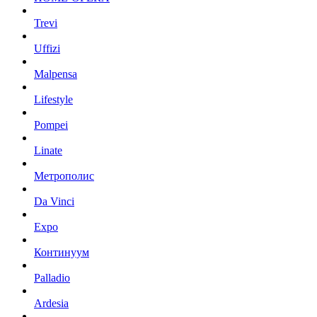
Trevi
Uffizi
Malpensa
Lifestyle
Pompei
Linate
Метрополис
Da Vinci
Expo
Континуум
Palladio
Ardesia