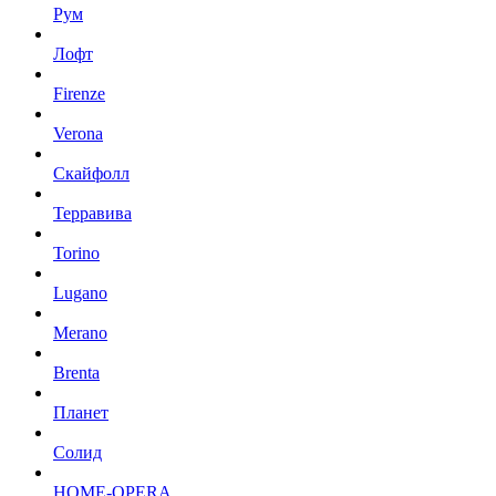
Рум
Лофт
Firenze
Verona
Скайфолл
Терравива
Torino
Lugano
Merano
Brenta
Планет
Солид
HOME-OPERA