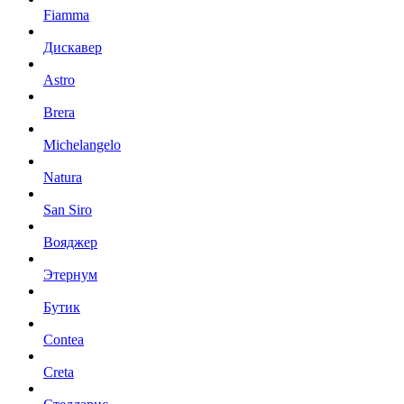
Fiamma
Дискавер
Astro
Brera
Michelangelo
Natura
San Siro
Вояджер
Этернум
Бутик
Contea
Creta