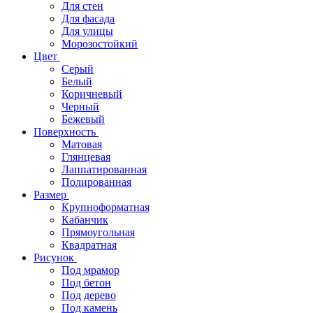
Для стен
Для фасада
Для улицы
Морозостойкий
Цвет
Серый
Белый
Коричневый
Черный
Бежевый
Поверхность
Матовая
Глянцевая
Лаппатированная
Полированная
Размер
Крупноформатная
Кабанчик
Прямоугольная
Квадратная
Рисунок
Под мрамор
Под бетон
Под дерево
Под камень