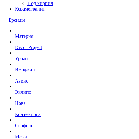
Под кирпич
Керамогранит
Бренды
Материя
Decor Project
Урбан
Имэджин
Аурис
Эклипс
Нова
Контемпора
Серфейс
Мезон