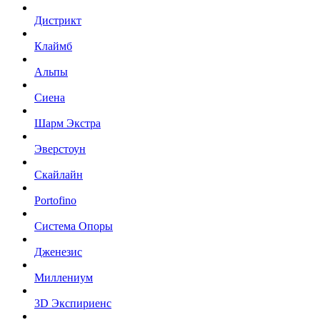
Дистрикт
Клаймб
Альпы
Сиена
Шарм Экстра
Эверстоун
Скайлайн
Portofino
Система Опоры
Дженезис
Миллениум
3D Экспириенс