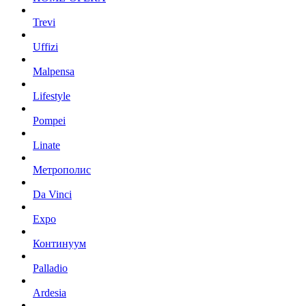
Trevi
Uffizi
Malpensa
Lifestyle
Pompei
Linate
Метрополис
Da Vinci
Expo
Континуум
Palladio
Ardesia