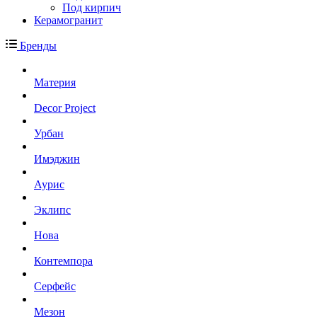
Под кирпич
Керамогранит
Бренды
Материя
Decor Project
Урбан
Имэджин
Аурис
Эклипс
Нова
Контемпора
Серфейс
Мезон