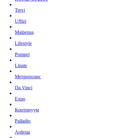
Trevi
Uffizi
Malpensa
Lifestyle
Pompei
Linate
Метрополис
Da Vinci
Expo
Континуум
Palladio
Ardesia