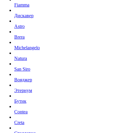
Fiamma
Дискавер
Astro
Brera
Michelangelo
Natura
San Siro
Вояджер
Этернум
Бутик
Contea
Creta