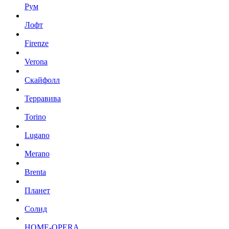
Рум
Лофт
Firenze
Verona
Скайфолл
Терравива
Torino
Lugano
Merano
Brenta
Планет
Солид
HOME-OPERA