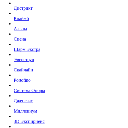
Дистрикт
Клаймб
Альпы
Сиена
Шарм Экстра
Эверстоун
Скайлайн
Portofino
Система Опоры
Дженезис
Миллениум
3D Экспириенс