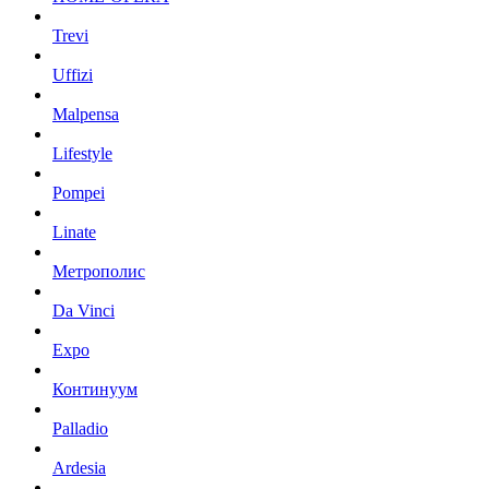
Trevi
Uffizi
Malpensa
Lifestyle
Pompei
Linate
Метрополис
Da Vinci
Expo
Континуум
Palladio
Ardesia