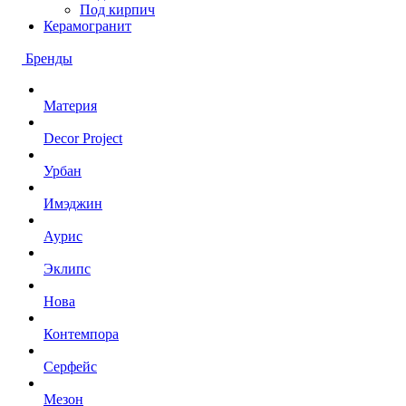
Под кирпич
Керамогранит
Бренды
Материя
Decor Project
Урбан
Имэджин
Аурис
Эклипс
Нова
Контемпора
Серфейс
Мезон