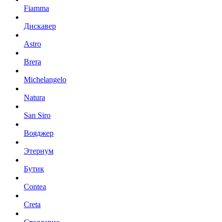
Fiamma
Дискавер
Astro
Brera
Michelangelo
Natura
San Siro
Вояджер
Этернум
Бутик
Contea
Creta