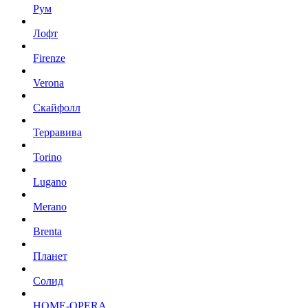
Рум
Лофт
Firenze
Verona
Скайфолл
Терравива
Torino
Lugano
Merano
Brenta
Планет
Солид
HOME-OPERA