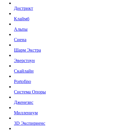
Дистрикт
Клаймб
Альпы
Сиена
Шарм Экстра
Эверстоун
Скайлайн
Portofino
Система Опоры
Дженезис
Миллениум
3D Экспириенс