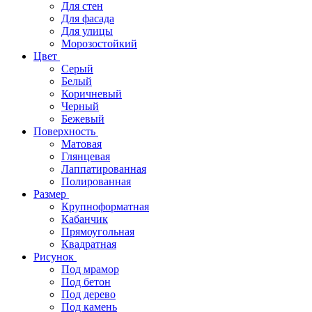
Для стен
Для фасада
Для улицы
Морозостойкий
Цвет
Серый
Белый
Коричневый
Черный
Бежевый
Поверхность
Матовая
Глянцевая
Лаппатированная
Полированная
Размер
Крупноформатная
Кабанчик
Прямоугольная
Квадратная
Рисунок
Под мрамор
Под бетон
Под дерево
Под камень