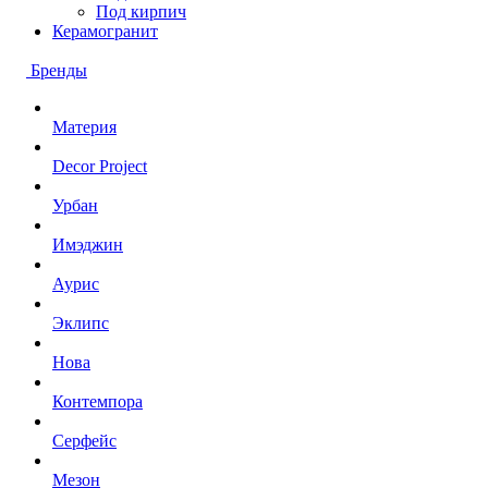
Под кирпич
Керамогранит
Бренды
Материя
Decor Project
Урбан
Имэджин
Аурис
Эклипс
Нова
Контемпора
Серфейс
Мезон