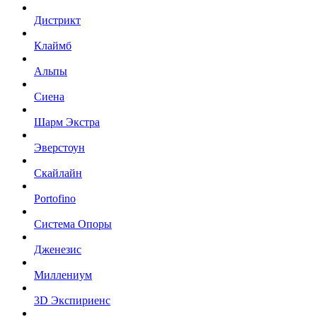
Дистрикт
Клаймб
Альпы
Сиена
Шарм Экстра
Эверстоун
Скайлайн
Portofino
Система Опоры
Дженезис
Миллениум
3D Экспириенс