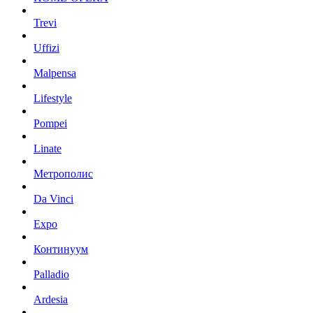
Trevi
Uffizi
Malpensa
Lifestyle
Pompei
Linate
Метрополис
Da Vinci
Expo
Континуум
Palladio
Ardesia