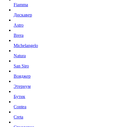
Fiamma
Дискавер
Astro
Brera
Michelangelo
Natura
San Siro
Вояджер
Этернум
Бутик
Contea
Creta