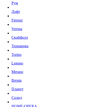
Рум
Лофт
Firenze
Verona
Скайфолл
Терравива
Torino
Lugano
Merano
Brenta
Планет
Солид
HOME-OPERA