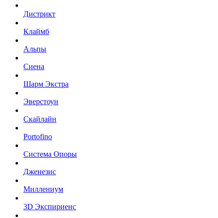
Дистрикт
Клаймб
Альпы
Сиена
Шарм Экстра
Эверстоун
Скайлайн
Portofino
Система Опоры
Дженезис
Миллениум
3D Экспириенс