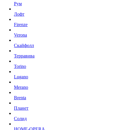
Рум
Лофт
Firenze
Verona
Скайфолл
Терравива
Torino
Lugano
Merano
Brenta
Планет
Солид
HOME-OPERA