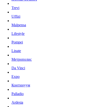
Trevi
Uffizi
Malpensa
Lifestyle
Pompei
Linate
Метрополис
Da Vinci
Expo
Континуум
Palladio
Ardesia