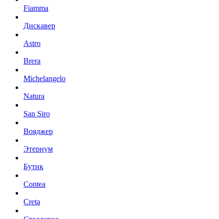
Fiamma
Дискавер
Astro
Brera
Michelangelo
Natura
San Siro
Вояджер
Этернум
Бутик
Contea
Creta