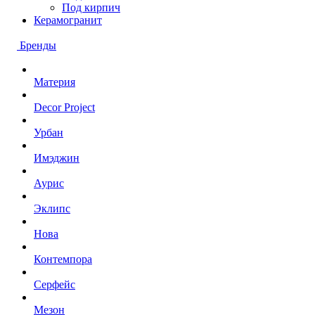
Под кирпич
Керамогранит
Бренды
Материя
Decor Project
Урбан
Имэджин
Аурис
Эклипс
Нова
Контемпора
Серфейс
Мезон