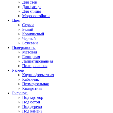
Для стен
Для фасада
Для улицы
Морозостойкий
Цвет
Серый
Белый
Коричневый
Черный
Бежевый
Поверхность
Матовая
Глянцевая
Лаппатированная
Полированная
Размер
Крупноформатная
Кабанчик
Прямоугольная
Квадратная
Рисунок
Под мрамор
Под бетон
Под дерево
Под камень