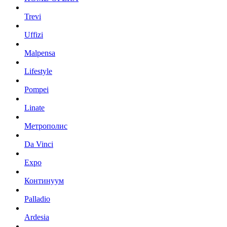
Trevi
Uffizi
Malpensa
Lifestyle
Pompei
Linate
Метрополис
Da Vinci
Expo
Континуум
Palladio
Ardesia