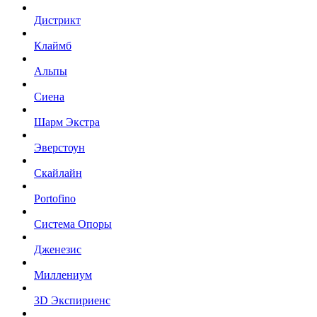
Дистрикт
Клаймб
Альпы
Сиена
Шарм Экстра
Эверстоун
Скайлайн
Portofino
Система Опоры
Дженезис
Миллениум
3D Экспириенс