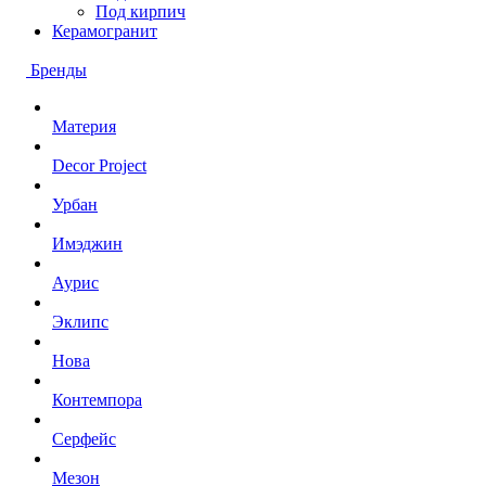
Под кирпич
Керамогранит
Бренды
Материя
Decor Project
Урбан
Имэджин
Аурис
Эклипс
Нова
Контемпора
Серфейс
Мезон