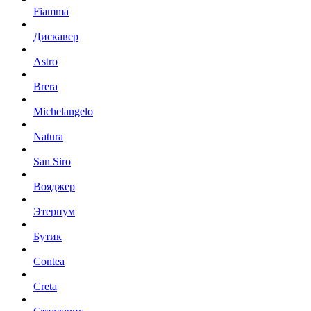
Fiamma
Дискавер
Astro
Brera
Michelangelo
Natura
San Siro
Вояджер
Этернум
Бутик
Contea
Creta