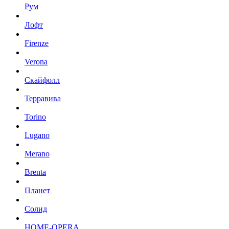
Рум
Лофт
Firenze
Verona
Скайфолл
Терравива
Torino
Lugano
Merano
Brenta
Планет
Солид
HOME-OPERA