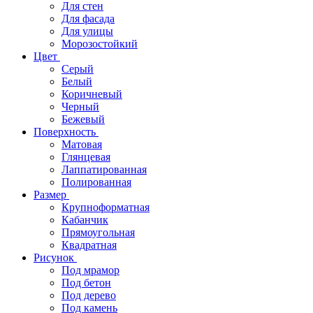
Для стен
Для фасада
Для улицы
Морозостойкий
Цвет
Серый
Белый
Коричневый
Черный
Бежевый
Поверхность
Матовая
Глянцевая
Лаппатированная
Полированная
Размер
Крупноформатная
Кабанчик
Прямоугольная
Квадратная
Рисунок
Под мрамор
Под бетон
Под дерево
Под камень