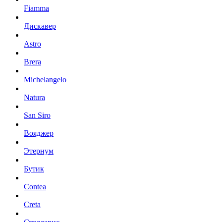
Fiamma
Дискавер
Astro
Brera
Michelangelo
Natura
San Siro
Вояджер
Этернум
Бутик
Contea
Creta