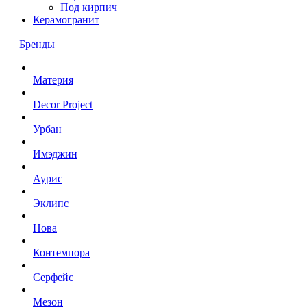
Под кирпич
Керамогранит
Бренды
Материя
Decor Project
Урбан
Имэджин
Аурис
Эклипс
Нова
Контемпора
Серфейс
Мезон