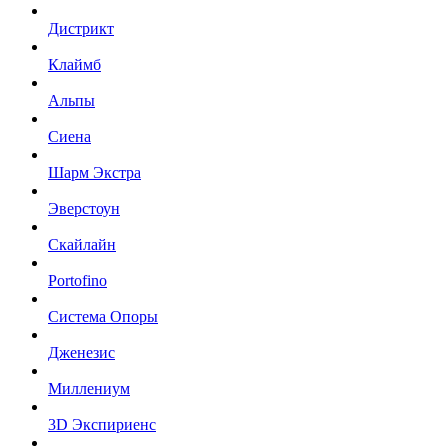
Дистрикт
Клаймб
Альпы
Сиена
Шарм Экстра
Эверстоун
Скайлайн
Portofino
Система Опоры
Дженезис
Миллениум
3D Экспириенс