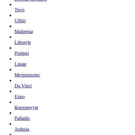
Trevi
Uffizi
Malpensa
Lifestyle
Pompei
Linate
Метрополис
Da Vinci
Expo
Континуум
Palladio
Ardesia