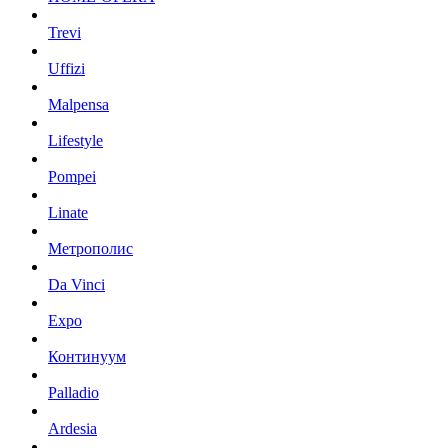
Trevi
Uffizi
Malpensa
Lifestyle
Pompei
Linate
Метрополис
Da Vinci
Expo
Континуум
Palladio
Ardesia