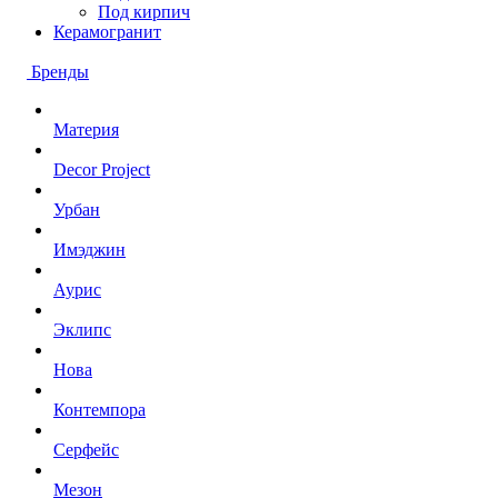
Под кирпич
Керамогранит
Бренды
Материя
Decor Project
Урбан
Имэджин
Аурис
Эклипс
Нова
Контемпора
Серфейс
Мезон