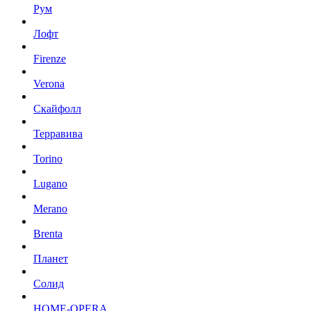
Рум
Лофт
Firenze
Verona
Скайфолл
Терравива
Torino
Lugano
Merano
Brenta
Планет
Солид
HOME-OPERA