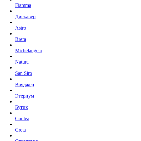
Fiamma
Дискавер
Astro
Brera
Michelangelo
Natura
San Siro
Вояджер
Этернум
Бутик
Contea
Creta