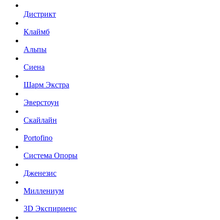
Дистрикт
Клаймб
Альпы
Сиена
Шарм Экстра
Эверстоун
Скайлайн
Portofino
Система Опоры
Дженезис
Миллениум
3D Экспириенс