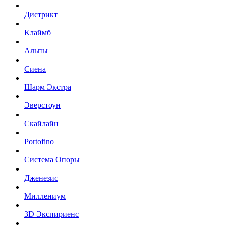
Дистрикт
Клаймб
Альпы
Сиена
Шарм Экстра
Эверстоун
Скайлайн
Portofino
Система Опоры
Дженезис
Миллениум
3D Экспириенс