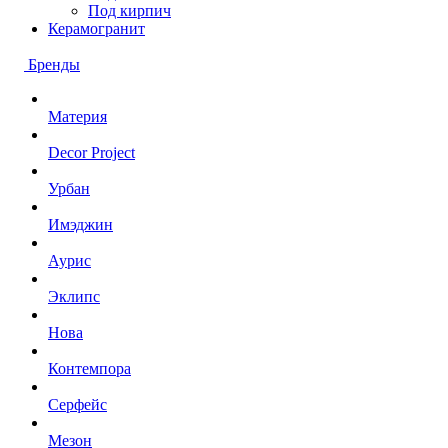
Под кирпич
Керамогранит
Бренды
Материя
Decor Project
Урбан
Имэджин
Аурис
Эклипс
Нова
Контемпора
Серфейс
Мезон