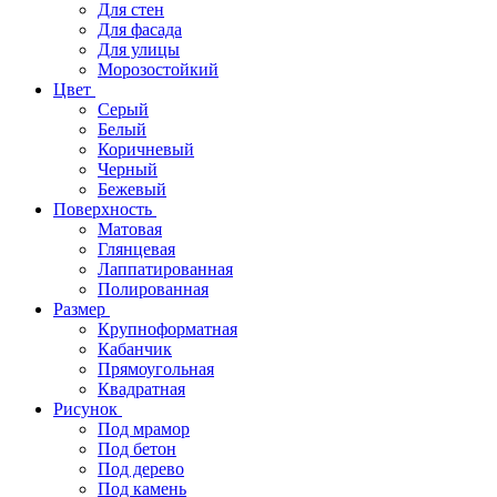
Для стен
Для фасада
Для улицы
Морозостойкий
Цвет
Серый
Белый
Коричневый
Черный
Бежевый
Поверхность
Матовая
Глянцевая
Лаппатированная
Полированная
Размер
Крупноформатная
Кабанчик
Прямоугольная
Квадратная
Рисунок
Под мрамор
Под бетон
Под дерево
Под камень