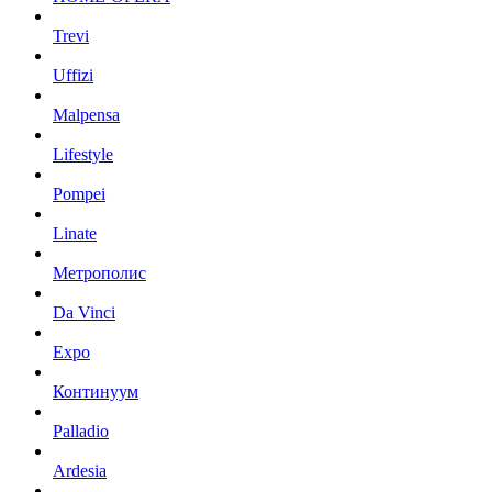
Trevi
Uffizi
Malpensa
Lifestyle
Pompei
Linate
Метрополис
Da Vinci
Expo
Континуум
Palladio
Ardesia