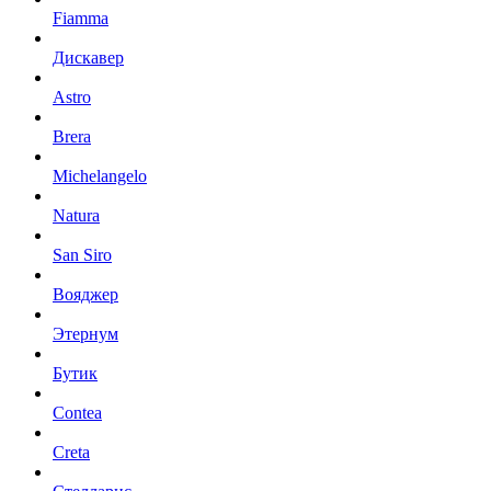
Fiamma
Дискавер
Astro
Brera
Michelangelo
Natura
San Siro
Вояджер
Этернум
Бутик
Contea
Creta