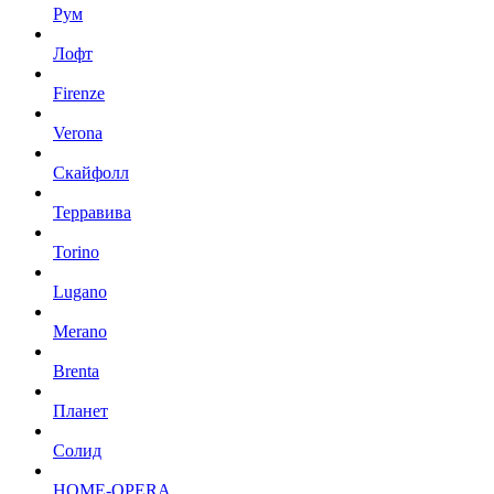
Рум
Лофт
Firenze
Verona
Скайфолл
Терравива
Torino
Lugano
Merano
Brenta
Планет
Солид
HOME-OPERA