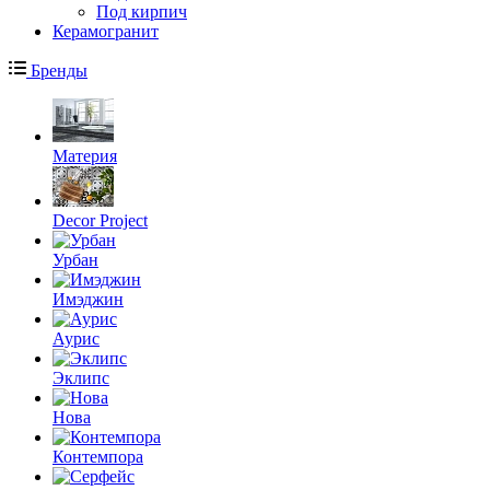
Под кирпич
Керамогранит
Бренды
Материя
Decor Project
Урбан
Имэджин
Аурис
Эклипс
Нова
Контемпора