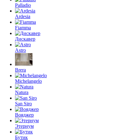
Palladio
Ardesia
Fiamma
Дискавер
Astro
Brera
Michelangelo
Natura
San Siro
Вояджер
Этернум
Бутик