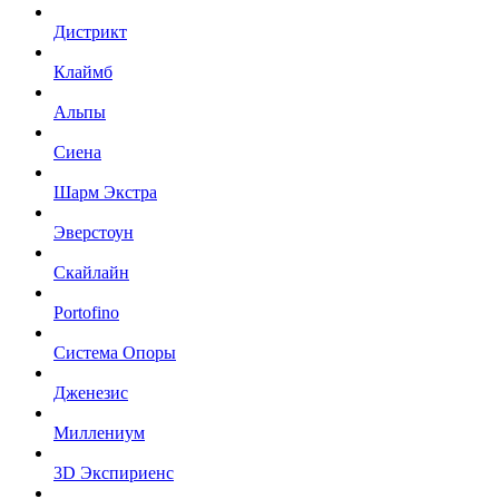
Дистрикт
Клаймб
Альпы
Сиена
Шарм Экстра
Эверстоун
Скайлайн
Portofino
Система Опоры
Дженезис
Миллениум
3D Экспириенс