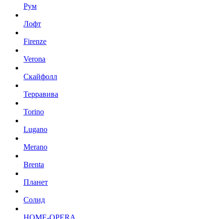
Рум
Лофт
Firenze
Verona
Скайфолл
Терравива
Torino
Lugano
Merano
Brenta
Планет
Солид
HOME-OPERA