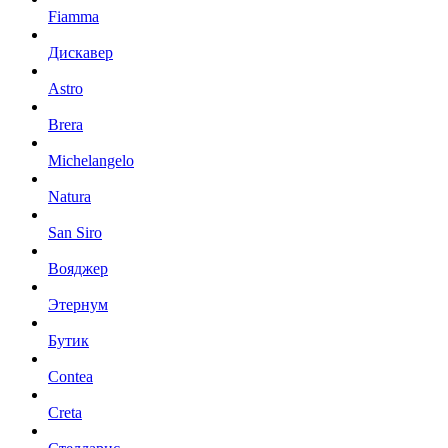
Fiamma
Дискавер
Astro
Brera
Michelangelo
Natura
San Siro
Вояджер
Этернум
Бутик
Contea
Creta