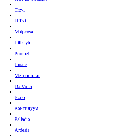
Trevi
Uffizi
Malpensa
Lifestyle
Pompei
Linate
Метрополис
Da Vinci
Expo
Континуум
Palladio
Ardesia