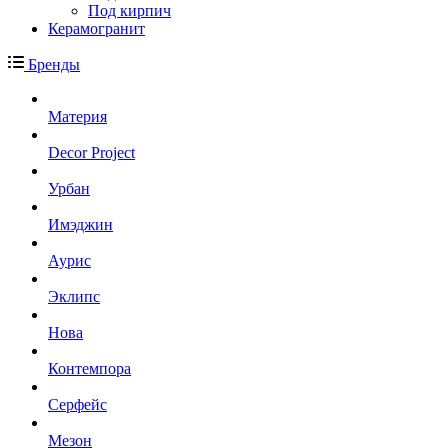
Под кирпич
Керамогранит
Бренды
Материя
Decor Project
Урбан
Имэджин
Аурис
Эклипс
Нова
Контемпора
Серфейс
Мезон