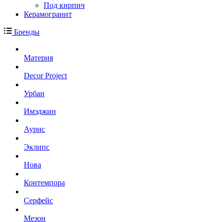
Под кирпич
Керамогранит
Бренды
Материя
Decor Project
Урбан
Имэджин
Аурис
Эклипс
Нова
Контемпора
Серфейс
Мезон