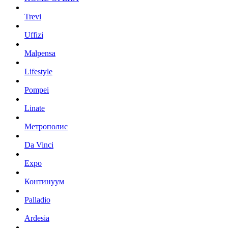
Trevi
Uffizi
Malpensa
Lifestyle
Pompei
Linate
Метрополис
Da Vinci
Expo
Континуум
Palladio
Ardesia