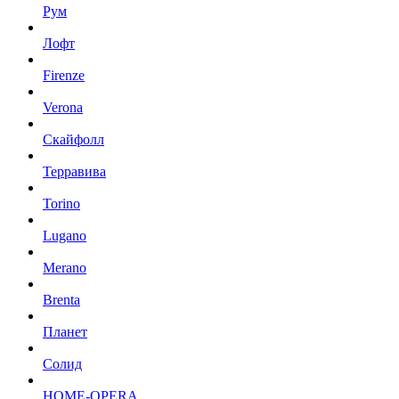
Рум
Лофт
Firenze
Verona
Скайфолл
Терравива
Torino
Lugano
Merano
Brenta
Планет
Солид
HOME-OPERA