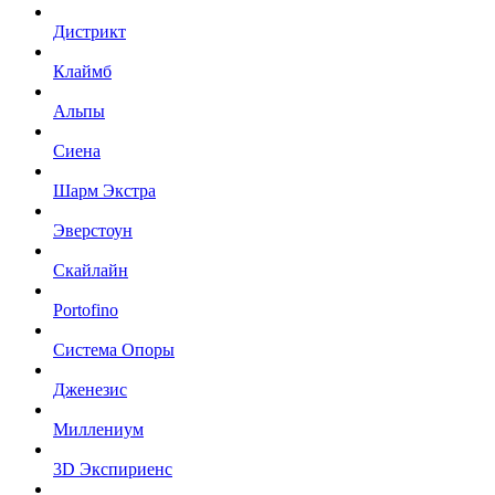
Дистрикт
Клаймб
Альпы
Сиена
Шарм Экстра
Эверстоун
Скайлайн
Portofino
Система Опоры
Дженезис
Миллениум
3D Экспириенс