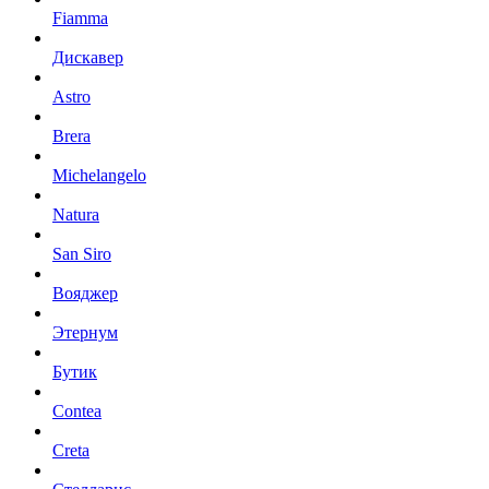
Fiamma
Дискавер
Astro
Brera
Michelangelo
Natura
San Siro
Вояджер
Этернум
Бутик
Contea
Creta