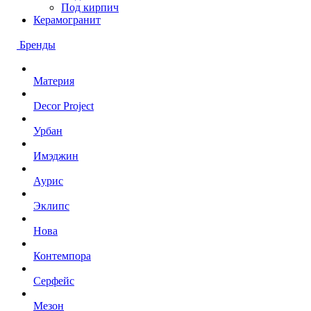
Под кирпич
Керамогранит
Бренды
Материя
Decor Project
Урбан
Имэджин
Аурис
Эклипс
Нова
Контемпора
Серфейс
Мезон