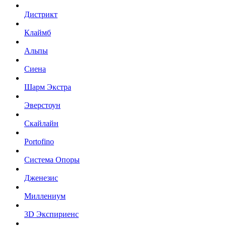
Дистрикт
Клаймб
Альпы
Сиена
Шарм Экстра
Эверстоун
Скайлайн
Portofino
Система Опоры
Дженезис
Миллениум
3D Экспириенс