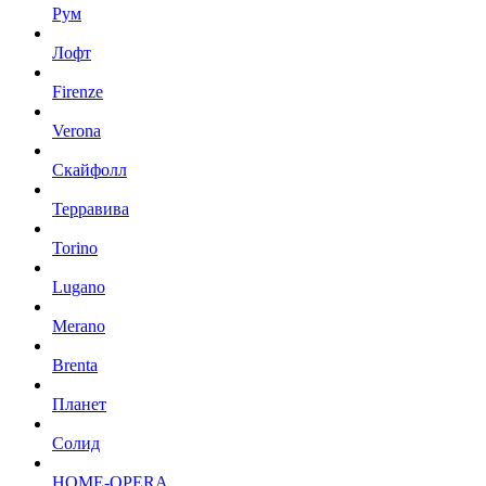
Рум
Лофт
Firenze
Verona
Скайфолл
Терравива
Torino
Lugano
Merano
Brenta
Планет
Солид
HOME-OPERA