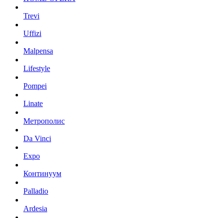
Trevi
Uffizi
Malpensa
Lifestyle
Pompei
Linate
Метрополис
Da Vinci
Expo
Континуум
Palladio
Ardesia