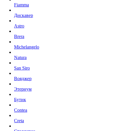
Fiamma
Дискавер
Astro
Brera
Michelangelo
Natura
San Siro
Вояджер
Этернум
Бутик
Contea
Creta