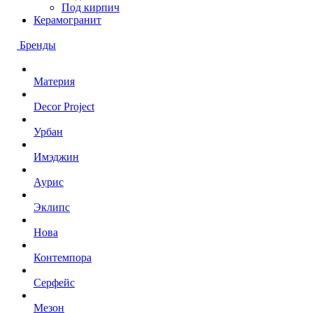
Под кирпич
Керамогранит
Бренды
Материя
Decor Project
Урбан
Имэджин
Аурис
Эклипс
Нова
Контемпора
Серфейс
Мезон