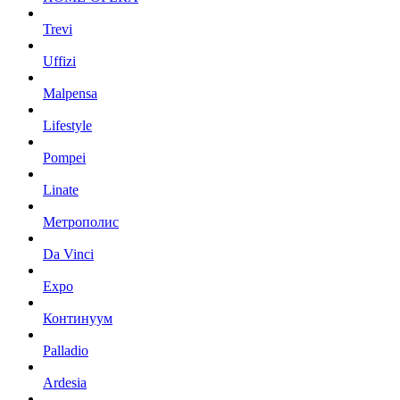
Trevi
Uffizi
Malpensa
Lifestyle
Pompei
Linate
Метрополис
Da Vinci
Expo
Континуум
Palladio
Ardesia