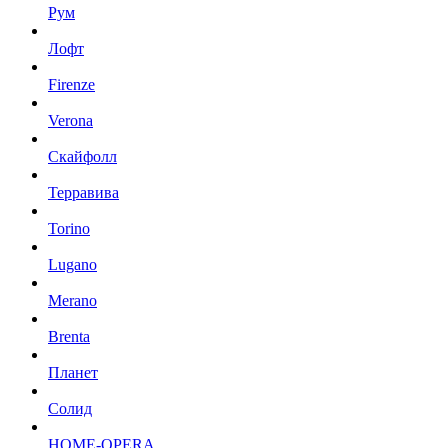
Рум
Лофт
Firenze
Verona
Скайфолл
Терравива
Torino
Lugano
Merano
Brenta
Планет
Солид
HOME-OPERA