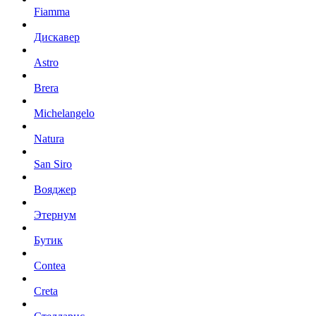
Fiamma
Дискавер
Astro
Brera
Michelangelo
Natura
San Siro
Вояджер
Этернум
Бутик
Contea
Creta