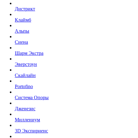
Дистрикт
Клаймб
Альпы
Сиена
Шарм Экстра
Эверстоун
Скайлайн
Portofino
Система Опоры
Дженезис
Миллениум
3D Экспириенс