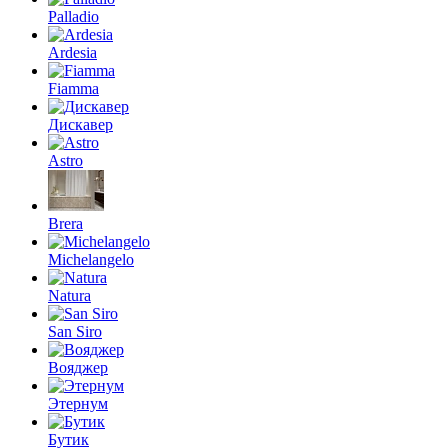
Palladio
Ardesia
Fiamma
Дискавер
Astro
Brera
Michelangelo
Natura
San Siro
Вояджер
Этернум
Бутик