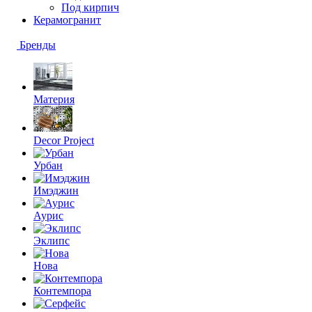
Под кирпич
Керамогранит
Бренды
Материя
Decor Project
Урбан
Имэджин
Аурис
Эклипс
Нова
Контемпора