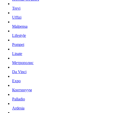
Trevi
Uffizi
Malpensa
Lifestyle
Pompei
Linate
Метрополис
Da Vinci
Expo
Континуум
Palladio
Ardesia