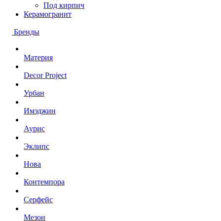
Под кирпич
Керамогранит
Бренды
Материя
Decor Project
Урбан
Имэджин
Аурис
Эклипс
Нова
Контемпора
Серфейс
Мезон