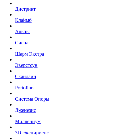
Дистрикт
Клаймб
Альпы
Сиена
Шарм Экстра
Эверстоун
Скайлайн
Portofino
Система Опоры
Дженезис
Миллениум
3D Экспириенс