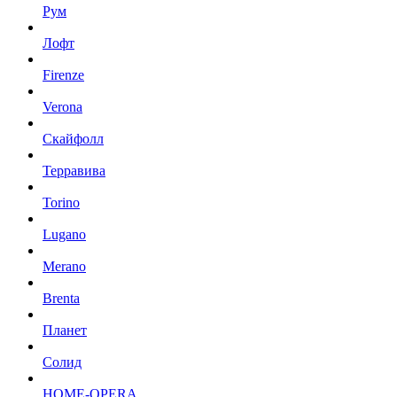
Рум
Лофт
Firenze
Verona
Скайфолл
Терравива
Torino
Lugano
Merano
Brenta
Планет
Солид
HOME-OPERA