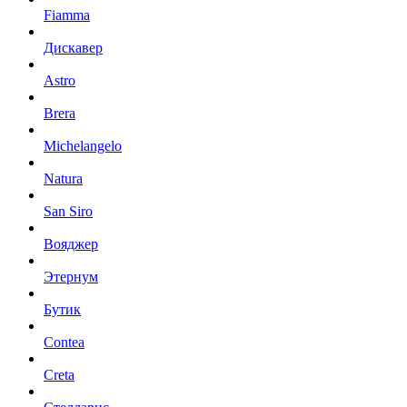
Fiamma
Дискавер
Astro
Brera
Michelangelo
Natura
San Siro
Вояджер
Этернум
Бутик
Contea
Creta