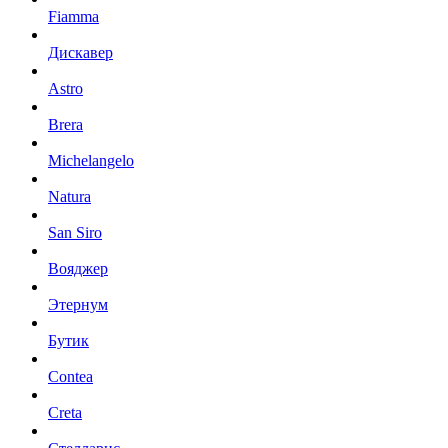
Fiamma
Дискавер
Astro
Brera
Michelangelo
Natura
San Siro
Вояджер
Этернум
Бутик
Contea
Creta