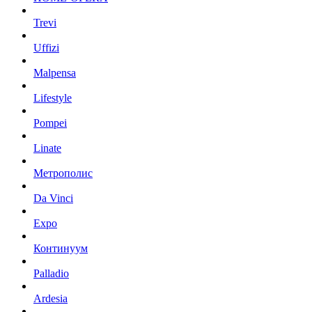
Trevi
Uffizi
Malpensa
Lifestyle
Pompei
Linate
Метрополис
Da Vinci
Expo
Континуум
Palladio
Ardesia