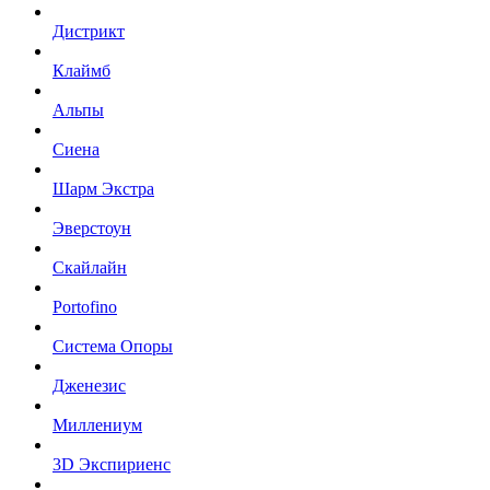
Дистрикт
Клаймб
Альпы
Сиена
Шарм Экстра
Эверстоун
Скайлайн
Portofino
Система Опоры
Дженезис
Миллениум
3D Экспириенс