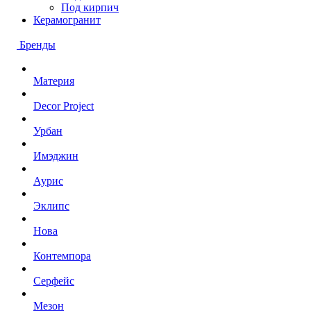
Под кирпич
Керамогранит
Бренды
Материя
Decor Project
Урбан
Имэджин
Аурис
Эклипс
Нова
Контемпора
Серфейс
Мезон