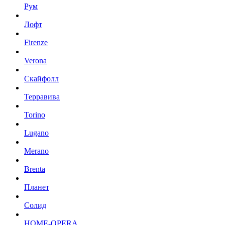
Рум
Лофт
Firenze
Verona
Скайфолл
Терравива
Torino
Lugano
Merano
Brenta
Планет
Солид
HOME-OPERA