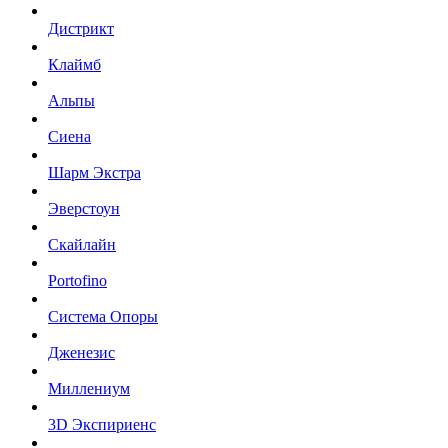
Дистрикт
Клаймб
Альпы
Сиена
Шарм Экстра
Эверстоун
Скайлайн
Portofino
Система Опоры
Дженезис
Миллениум
3D Экспириенс