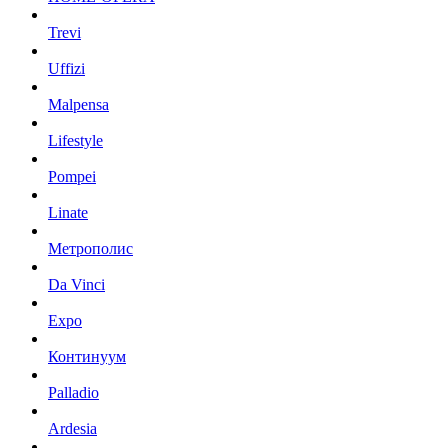
Trevi
Uffizi
Malpensa
Lifestyle
Pompei
Linate
Метрополис
Da Vinci
Expo
Континуум
Palladio
Ardesia