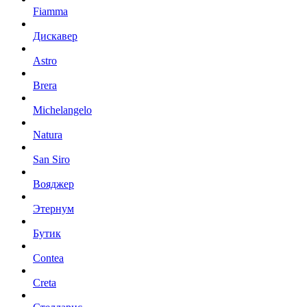
Fiamma
Дискавер
Astro
Brera
Michelangelo
Natura
San Siro
Вояджер
Этернум
Бутик
Contea
Creta