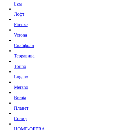
Рум
Лофт
Firenze
Verona
Скайфолл
Терравива
Torino
Lugano
Merano
Brenta
Планет
Солид
HOME-OPERA