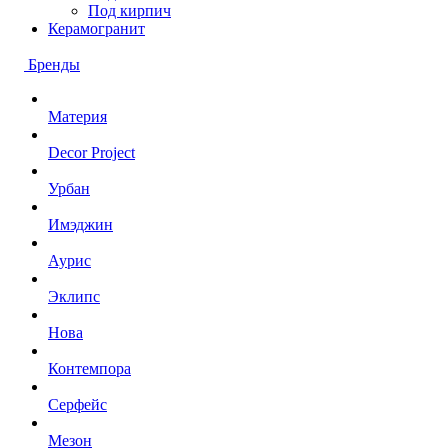
Под кирпич
Керамогранит
Бренды
Материя
Decor Project
Урбан
Имэджин
Аурис
Эклипс
Нова
Контемпора
Серфейс
Мезон