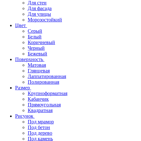
Для стен
Для фасада
Для улицы
Морозостойкий
Цвет
Серый
Белый
Коричневый
Черный
Бежевый
Поверхность
Матовая
Глянцевая
Лаппатированная
Полированная
Размер
Крупноформатная
Кабанчик
Прямоугольная
Квадратная
Рисунок
Под мрамор
Под бетон
Под дерево
Под камень