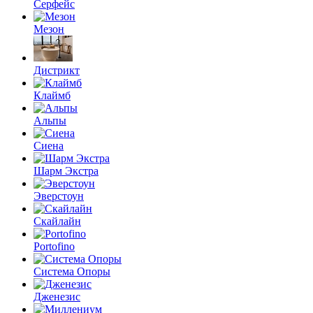
Серфейс
Мезон
Дистрикт
Клаймб
Альпы
Сиена
Шарм Экстра
Эверстоун
Скайлайн
Portofino
Система Опоры
Дженезис