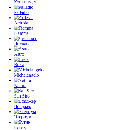
Континуум
Palladio
Ardesia
Fiamma
Дискавер
Astro
Brera
Michelangelo
Natura
San Siro
Вояджер
Этернум
Бутик