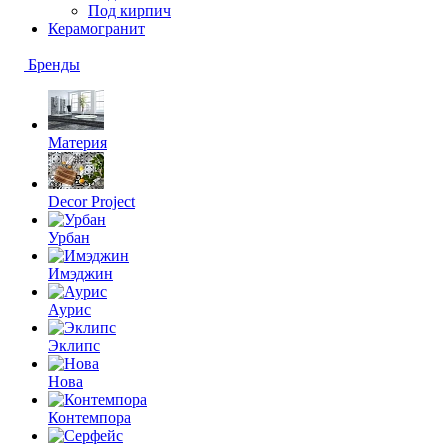
Под кирпич
Керамогранит
Бренды
Материя
Decor Project
Урбан
Имэджин
Аурис
Эклипс
Нова
Контемпора