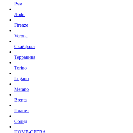
Рум
Лофт
Firenze
Verona
Скайфолл
Терравива
Torino
Lugano
Merano
Brenta
Планет
Солид
HOME-OPERA