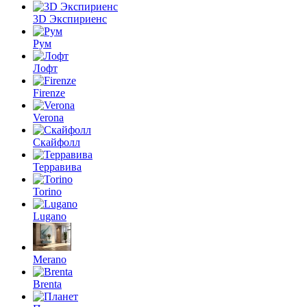
3D Экспириенс
Рум
Лофт
Firenze
Verona
Скайфолл
Терравива
Torino
Lugano
Merano
Brenta