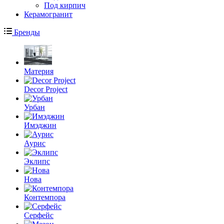
Под кирпич
Керамогранит
Бренды
Материя
Decor Project
Урбан
Имэджин
Аурис
Эклипс
Нова
Контемпора
Серфейс