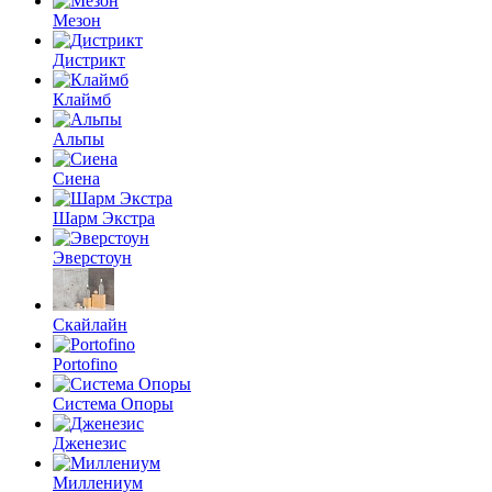
Мезон
Дистрикт
Клаймб
Альпы
Сиена
Шарм Экстра
Эверстоун
Скайлайн
Portofino
Система Опоры
Дженезис
Миллениум