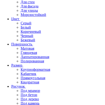
Для стен
Для фасада
Для улицы
Морозостойкий
Цвет
Серый
Белый
Коричневый
Черный
Бежевый
Поверхность
Матовая
Глянцевая
Лаппатированная
Полированная
Размер
Крупноформатная
Кабанчик
Прямоугольная
Квадратная
Рисунок
Под мрамор
Под бетон
Под дерево
Под камень