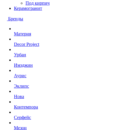
Под кирпич
Керамогранит
Бренды
Материя
Decor Project
Урбан
Имэджин
Аурис
Эклипс
Нова
Контемпора
Серфейс
Мезон