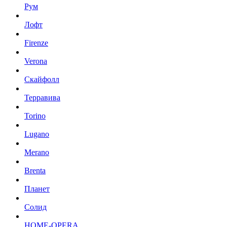
Рум
Лофт
Firenze
Verona
Скайфолл
Терравива
Torino
Lugano
Merano
Brenta
Планет
Солид
HOME-OPERA