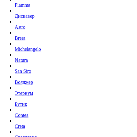
Fiamma
Дискавер
Astro
Brera
Michelangelo
Natura
San Siro
Вояджер
Этернум
Бутик
Contea
Creta