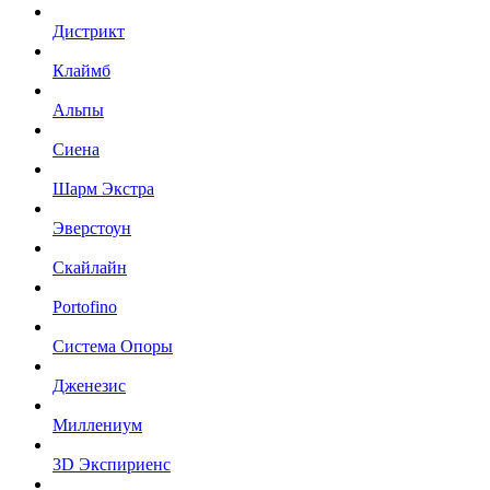
Дистрикт
Клаймб
Альпы
Сиена
Шарм Экстра
Эверстоун
Скайлайн
Portofino
Система Опоры
Дженезис
Миллениум
3D Экспириенс