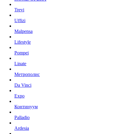
Trevi
Uffizi
Malpensa
Lifestyle
Pompei
Linate
Метрополис
Da Vinci
Expo
Континуум
Palladio
Ardesia