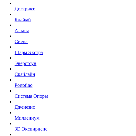
Дистрикт
Клаймб
Альпы
Сиена
Шарм Экстра
Эверстоун
Скайлайн
Portofino
Система Опоры
Дженезис
Миллениум
3D Экспириенс