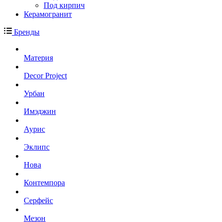
Под кирпич
Керамогранит
Бренды
Материя
Decor Project
Урбан
Имэджин
Аурис
Эклипс
Нова
Контемпора
Серфейс
Мезон