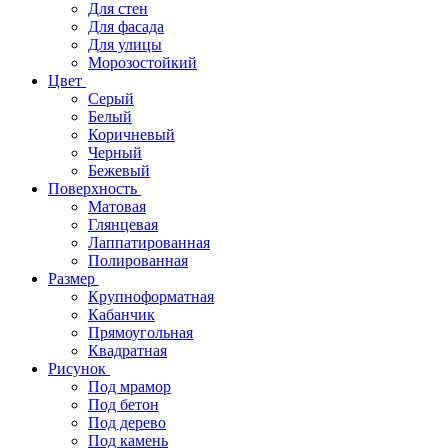
Для стен
Для фасада
Для улицы
Морозостойкий
Цвет
Серый
Белый
Коричневый
Черный
Бежевый
Поверхность
Матовая
Глянцевая
Лаппатированная
Полированная
Размер
Крупноформатная
Кабанчик
Прямоугольная
Квадратная
Рисунок
Под мрамор
Под бетон
Под дерево
Под камень