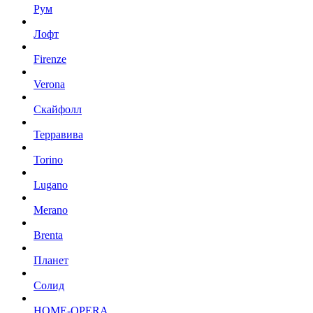
Рум
Лофт
Firenze
Verona
Скайфолл
Терравива
Torino
Lugano
Merano
Brenta
Планет
Солид
HOME-OPERA