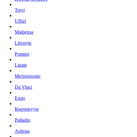
Trevi
Uffizi
Malpensa
Lifestyle
Pompei
Linate
Метрополис
Da Vinci
Expo
Континуум
Palladio
Ardesia