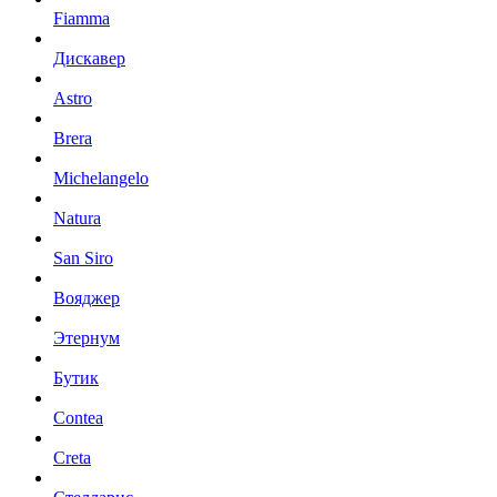
Fiamma
Дискавер
Astro
Brera
Michelangelo
Natura
San Siro
Вояджер
Этернум
Бутик
Contea
Creta