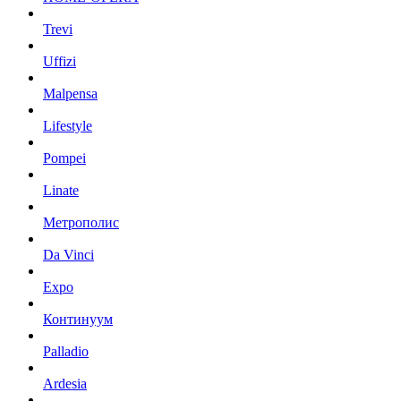
Trevi
Uffizi
Malpensa
Lifestyle
Pompei
Linate
Метрополис
Da Vinci
Expo
Континуум
Palladio
Ardesia