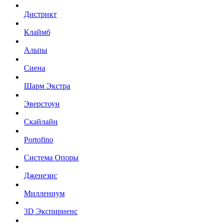
Дистрикт
Клаймб
Альпы
Сиена
Шарм Экстра
Эверстоун
Скайлайн
Portofino
Система Опоры
Дженезис
Миллениум
3D Экспириенс