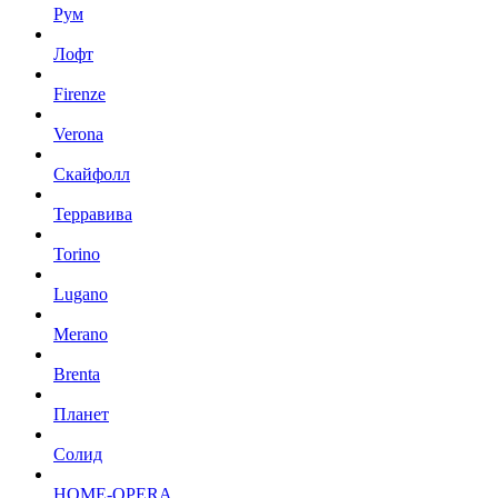
Рум
Лофт
Firenze
Verona
Скайфолл
Терравива
Torino
Lugano
Merano
Brenta
Планет
Солид
HOME-OPERA