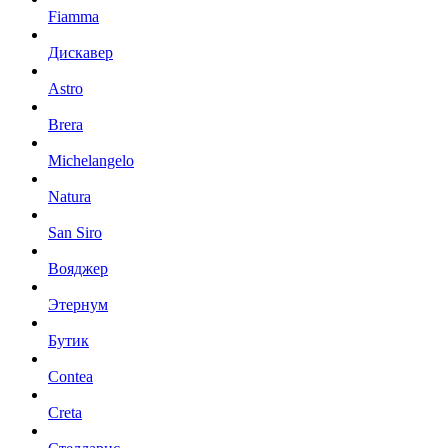
Fiamma
Дискавер
Astro
Brera
Michelangelo
Natura
San Siro
Вояджер
Этернум
Бутик
Contea
Creta