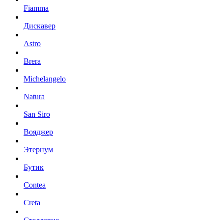
Fiamma
Дискавер
Astro
Brera
Michelangelo
Natura
San Siro
Вояджер
Этернум
Бутик
Contea
Creta