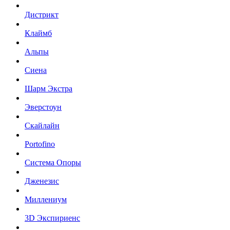
Дистрикт
Клаймб
Альпы
Сиена
Шарм Экстра
Эверстоун
Скайлайн
Portofino
Система Опоры
Дженезис
Миллениум
3D Экспириенс