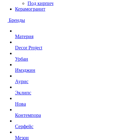
Под кирпич
Керамогранит
Бренды
Материя
Decor Project
Урбан
Имэджин
Аурис
Эклипс
Нова
Контемпора
Серфейс
Мезон