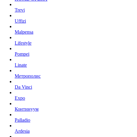
Trevi
Uffizi
Malpensa
Lifestyle
Pompei
Linate
Метрополис
Da Vinci
Expo
Континуум
Palladio
Ardesia