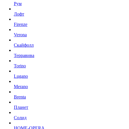
Рум
Лофт
Firenze
Verona
Скайфолл
Терравива
Torino
Lugano
Merano
Brenta
Планет
Солид
HOME-OPERA