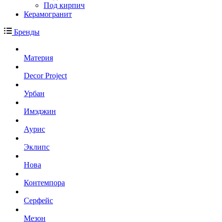
Под кирпич
Керамогранит
Бренды
Материя
Decor Project
Урбан
Имэджин
Аурис
Эклипс
Нова
Контемпора
Серфейс
Мезон