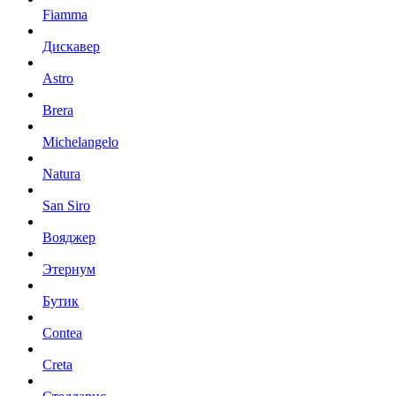
Fiamma
Дискавер
Astro
Brera
Michelangelo
Natura
San Siro
Вояджер
Этернум
Бутик
Contea
Creta