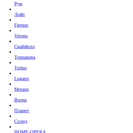
Рум
Лофт
Firenze
Verona
Скайфолл
Терравива
Torino
Lugano
Merano
Brenta
Планет
Солид
HOME-OPERA