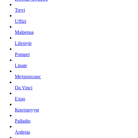
Trevi
Uffizi
Malpensa
Lifestyle
Pompei
Linate
Метрополис
Da Vinci
Expo
Континуум
Palladio
Ardesia