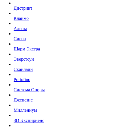
Дистрикт
Клаймб
Альпы
Сиена
Шарм Экстра
Эверстоун
Скайлайн
Portofino
Система Опоры
Дженезис
Миллениум
3D Экспириенс