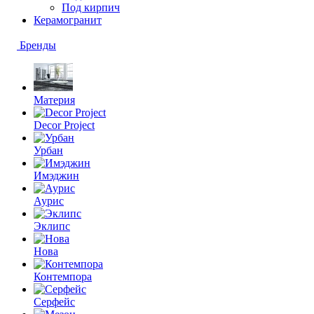
Под кирпич
Керамогранит
Бренды
Материя
Decor Project
Урбан
Имэджин
Аурис
Эклипс
Нова
Контемпора
Серфейс