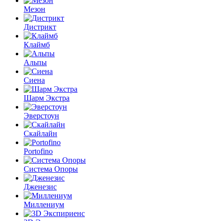
Мезон
Дистрикт
Клаймб
Альпы
Сиена
Шарм Экстра
Эверстоун
Скайлайн
Portofino
Система Опоры
Дженезис
Миллениум