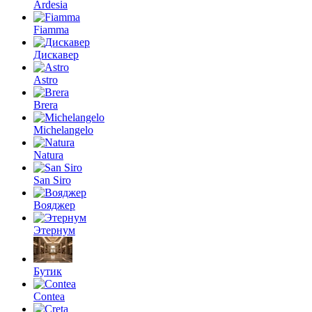
Ardesia
Fiamma
Дискавер
Astro
Brera
Michelangelo
Natura
San Siro
Вояджер
Этернум
Бутик
Contea