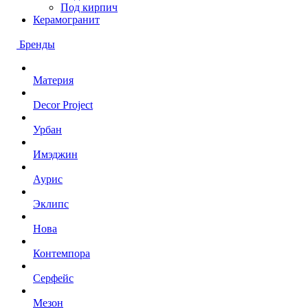
Под кирпич
Керамогранит
Бренды
Материя
Decor Project
Урбан
Имэджин
Аурис
Эклипс
Нова
Контемпора
Серфейс
Мезон