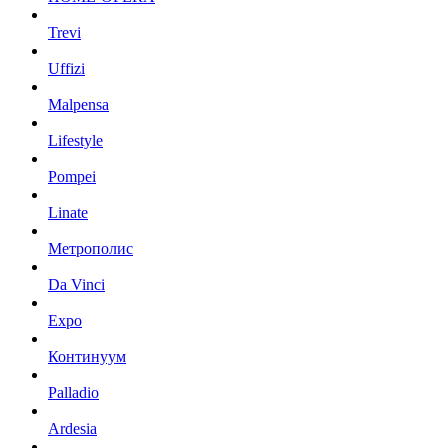
Trevi
Uffizi
Malpensa
Lifestyle
Pompei
Linate
Метрополис
Da Vinci
Expo
Континуум
Palladio
Ardesia