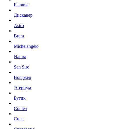
Fiamma
Дискавер
Astro
Brera
Michelangelo
Natura
San Siro
Вояджер
Этернум
Бутик
Contea
Creta