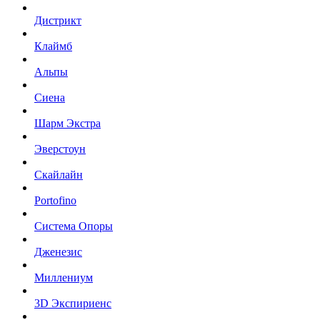
Дистрикт
Клаймб
Альпы
Сиена
Шарм Экстра
Эверстоун
Скайлайн
Portofino
Система Опоры
Дженезис
Миллениум
3D Экспириенс