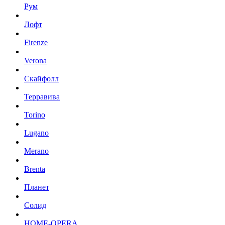
Рум
Лофт
Firenze
Verona
Скайфолл
Терравива
Torino
Lugano
Merano
Brenta
Планет
Солид
HOME-OPERA