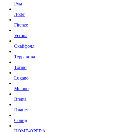
Рум
Лофт
Firenze
Verona
Скайфолл
Терравива
Torino
Lugano
Merano
Brenta
Планет
Солид
HOME-OPERA