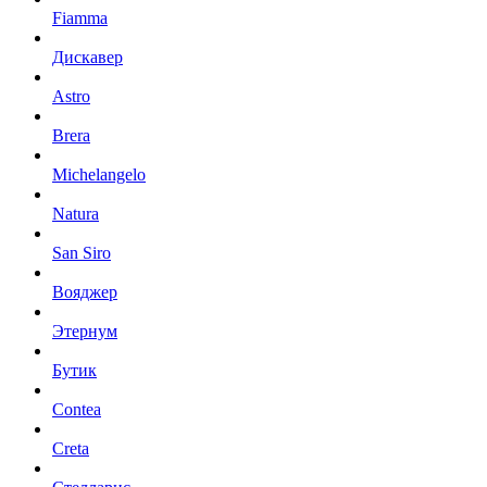
Fiamma
Дискавер
Astro
Brera
Michelangelo
Natura
San Siro
Вояджер
Этернум
Бутик
Contea
Creta