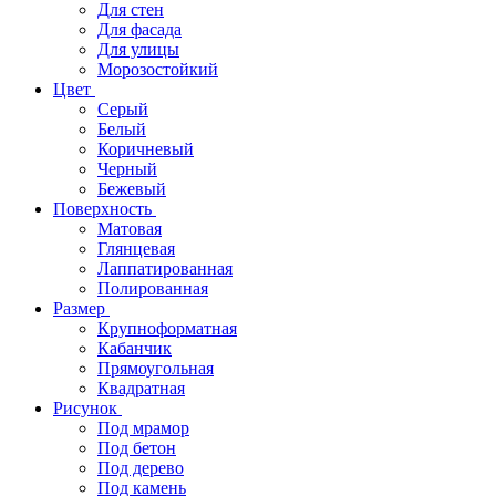
Для стен
Для фасада
Для улицы
Морозостойкий
Цвет
Серый
Белый
Коричневый
Черный
Бежевый
Поверхность
Матовая
Глянцевая
Лаппатированная
Полированная
Размер
Крупноформатная
Кабанчик
Прямоугольная
Квадратная
Рисунок
Под мрамор
Под бетон
Под дерево
Под камень