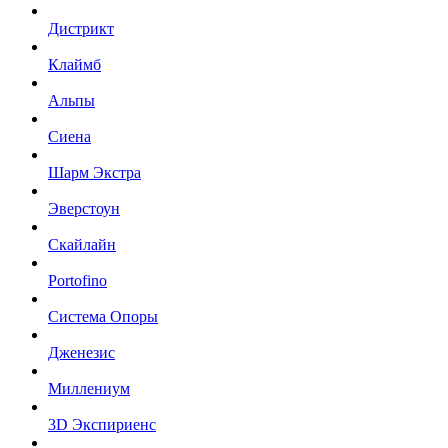
Дистрикт
Клаймб
Альпы
Сиена
Шарм Экстра
Эверстоун
Скайлайн
Portofino
Система Опоры
Дженезис
Миллениум
3D Экспириенс