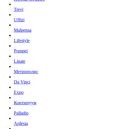
Trevi
Uffizi
Malpensa
Lifestyle
Pompei
Linate
Метрополис
Da Vinci
Expo
Континуум
Palladio
Ardesia