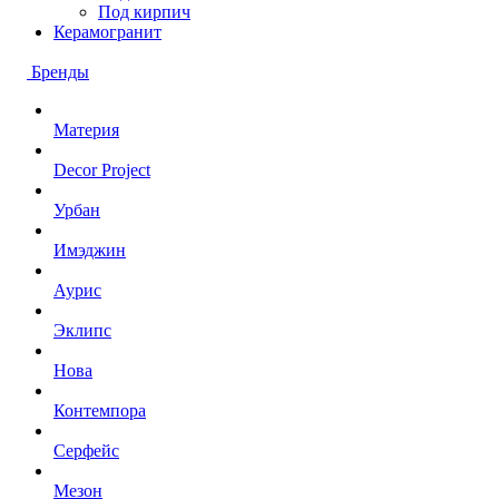
Под кирпич
Керамогранит
Бренды
Материя
Decor Project
Урбан
Имэджин
Аурис
Эклипс
Нова
Контемпора
Серфейс
Мезон