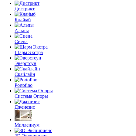
Дистрикт
Клаймб
Альпы
Сиена
Шарм Экстра
Эверстоун
Скайлайн
Portofino
Система Опоры
Дженезис
Миллениум
3D Экспириенс