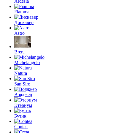
Ardesia
Fiamma
Дискавер
Astro
Brera
Michelangelo
Natura
San Siro
Вояджер
Этернум
Бутик
Contea