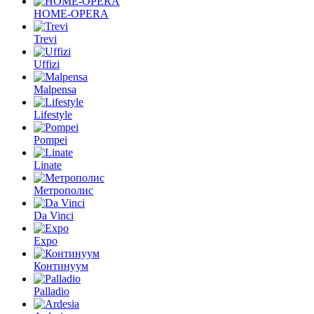
HOME-OPERA
Trevi
Uffizi
Malpensa
Lifestyle
Pompei
Linate
Метрополис
Da Vinci
Expo
Континуум
Palladio