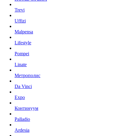
Trevi
Uffizi
Malpensa
Lifestyle
Pompei
Linate
Метрополис
Da Vinci
Expo
Континуум
Palladio
Ardesia