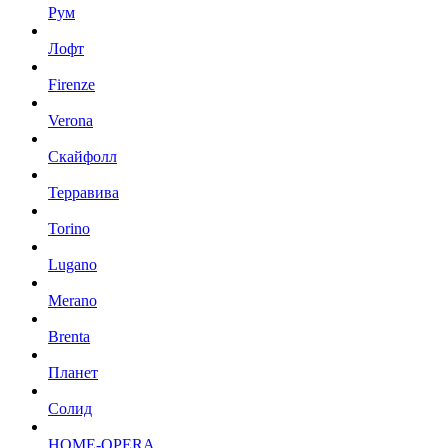
Рум
Лофт
Firenze
Verona
Скайфолл
Терравива
Torino
Lugano
Merano
Brenta
Планет
Солид
HOME-OPERA