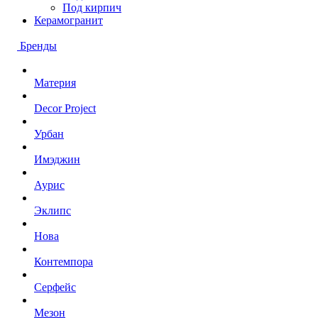
Под кирпич
Керамогранит
Бренды
Материя
Decor Project
Урбан
Имэджин
Аурис
Эклипс
Нова
Контемпора
Серфейс
Мезон