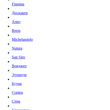
Fiamma
Дискавер
Astro
Brera
Michelangelo
Natura
San Siro
Вояджер
Этернум
Бутик
Contea
Creta