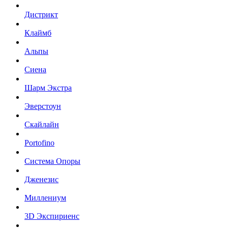
Дистрикт
Клаймб
Альпы
Сиена
Шарм Экстра
Эверстоун
Скайлайн
Portofino
Система Опоры
Дженезис
Миллениум
3D Экспириенс