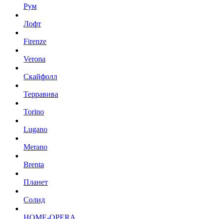
Рум
Лофт
Firenze
Verona
Скайфолл
Терравива
Torino
Lugano
Merano
Brenta
Планет
Солид
HOME-OPERA