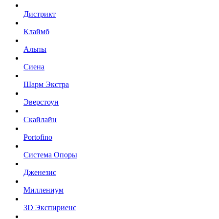
Дистрикт
Клаймб
Альпы
Сиена
Шарм Экстра
Эверстоун
Скайлайн
Portofino
Система Опоры
Дженезис
Миллениум
3D Экспириенс