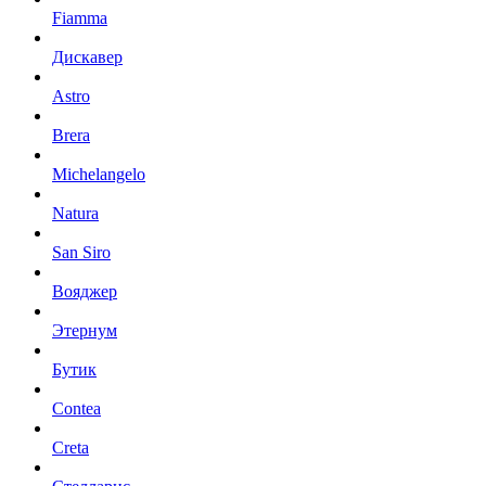
Fiamma
Дискавер
Astro
Brera
Michelangelo
Natura
San Siro
Вояджер
Этернум
Бутик
Contea
Creta