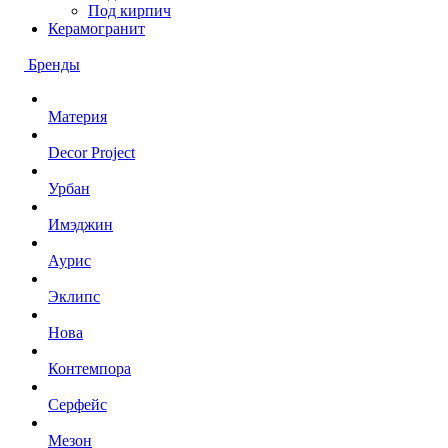
Под кирпич
Керамогранит
Бренды
Материя
Decor Project
Урбан
Имэджин
Аурис
Эклипс
Нова
Контемпора
Серфейс
Мезон