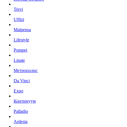
Trevi
Uffizi
Malpensa
Lifestyle
Pompei
Linate
Метрополис
Da Vinci
Expo
Континуум
Palladio
Ardesia