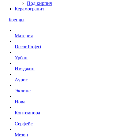
Под кирпич
Керамогранит
Бренды
Материя
Decor Project
Урбан
Имэджин
Аурис
Эклипс
Нова
Контемпора
Серфейс
Мезон