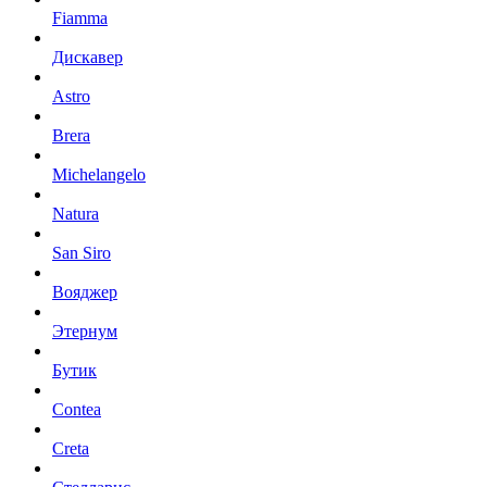
Fiamma
Дискавер
Astro
Brera
Michelangelo
Natura
San Siro
Вояджер
Этернум
Бутик
Contea
Creta