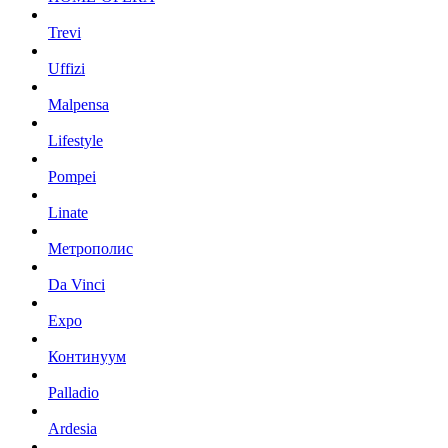
Trevi
Uffizi
Malpensa
Lifestyle
Pompei
Linate
Метрополис
Da Vinci
Expo
Континуум
Palladio
Ardesia