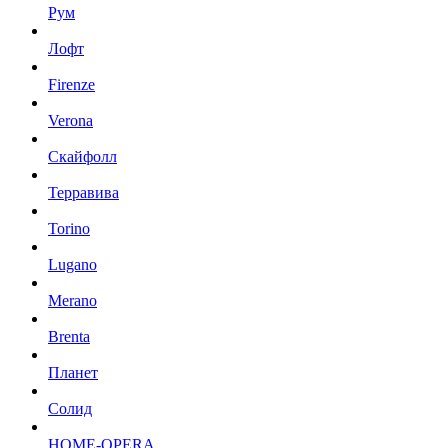
Рум
Лофт
Firenze
Verona
Скайфолл
Терравива
Torino
Lugano
Merano
Brenta
Планет
Солид
HOME-OPERA