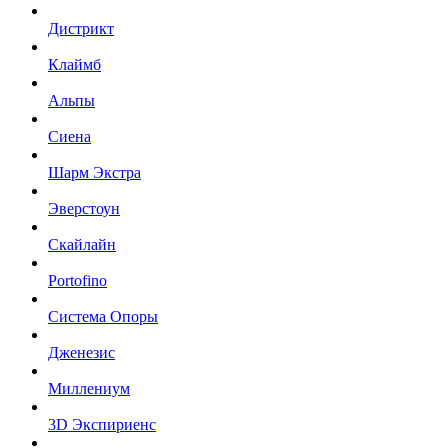
Дистрикт
Клаймб
Альпы
Сиена
Шарм Экстра
Эверстоун
Скайлайн
Portofino
Система Опоры
Дженезис
Миллениум
3D Экспириенс