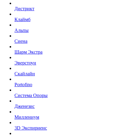
Дистрикт
Клаймб
Альпы
Сиена
Шарм Экстра
Эверстоун
Скайлайн
Portofino
Система Опоры
Дженезис
Миллениум
3D Экспириенс