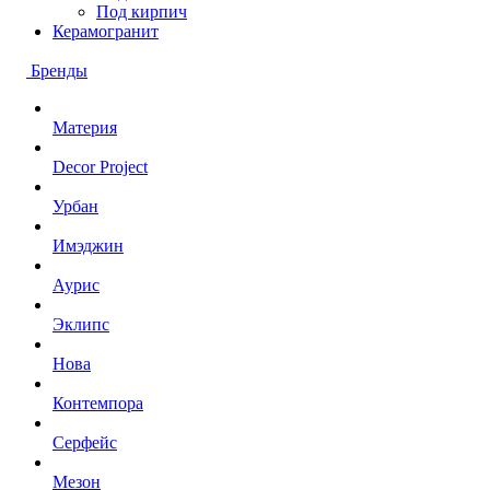
Под кирпич
Керамогранит
Бренды
Материя
Decor Project
Урбан
Имэджин
Аурис
Эклипс
Нова
Контемпора
Серфейс
Мезон