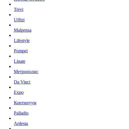
Trevi
Uffizi
Malpensa
Lifestyle
Pompei
Linate
Метрополис
Da Vinci
Expo
Континуум
Palladio
Ardesia