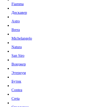
Fiamma
Дискавер
Astro
Brera
Michelangelo
Natura
San Siro
Вояджер
Этернум
Бутик
Contea
Creta