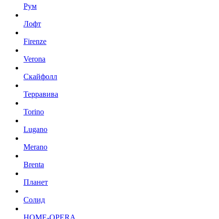
Рум
Лофт
Firenze
Verona
Скайфолл
Терравива
Torino
Lugano
Merano
Brenta
Планет
Солид
HOME-OPERA