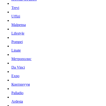
Trevi
Uffizi
Malpensa
Lifestyle
Pompei
Linate
Метрополис
Da Vinci
Expo
Континуум
Palladio
Ardesia