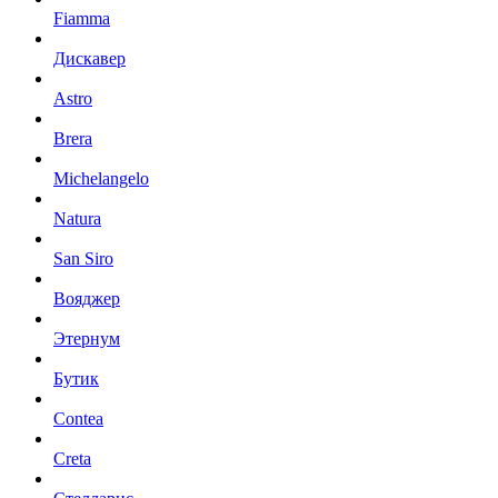
Fiamma
Дискавер
Astro
Brera
Michelangelo
Natura
San Siro
Вояджер
Этернум
Бутик
Contea
Creta