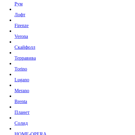
Рум
Лофт
Firenze
Verona
Скайфолл
Терравива
Torino
Lugano
Merano
Brenta
Планет
Солид
HOME-OPERA