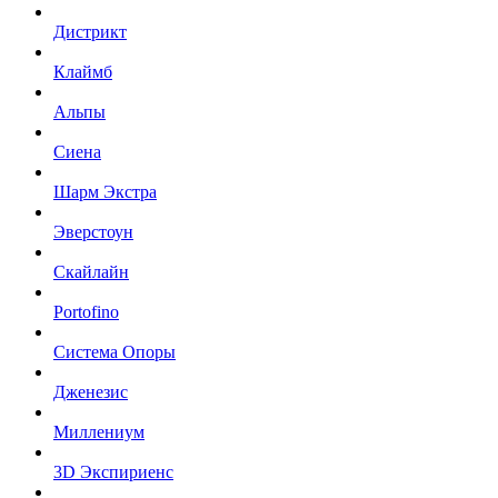
Дистрикт
Клаймб
Альпы
Сиена
Шарм Экстра
Эверстоун
Скайлайн
Portofino
Система Опоры
Дженезис
Миллениум
3D Экспириенс