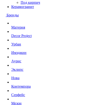
Под кирпич
Керамогранит
Бренды
Материя
Decor Project
Урбан
Имэджин
Аурис
Эклипс
Нова
Контемпора
Серфейс
Мезон