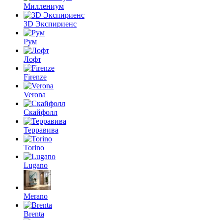
Миллениум
3D Экспириенс
Рум
Лофт
Firenze
Verona
Скайфолл
Терравива
Torino
Lugano
Merano
Brenta