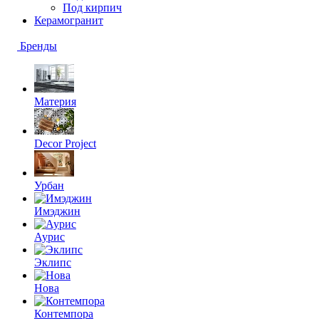
Под кирпич
Керамогранит
Бренды
Материя
Decor Project
Урбан
Имэджин
Аурис
Эклипс
Нова
Контемпора