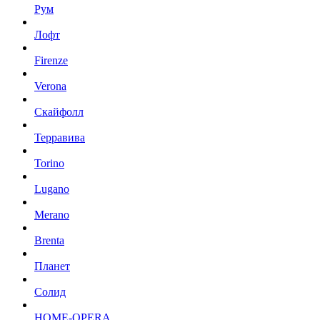
Рум
Лофт
Firenze
Verona
Скайфолл
Терравива
Torino
Lugano
Merano
Brenta
Планет
Солид
HOME-OPERA