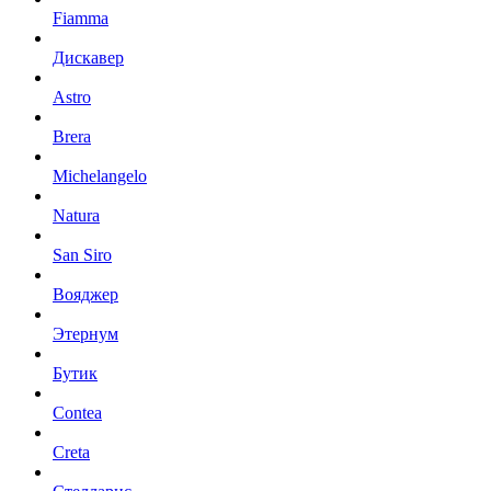
Fiamma
Дискавер
Astro
Brera
Michelangelo
Natura
San Siro
Вояджер
Этернум
Бутик
Contea
Creta