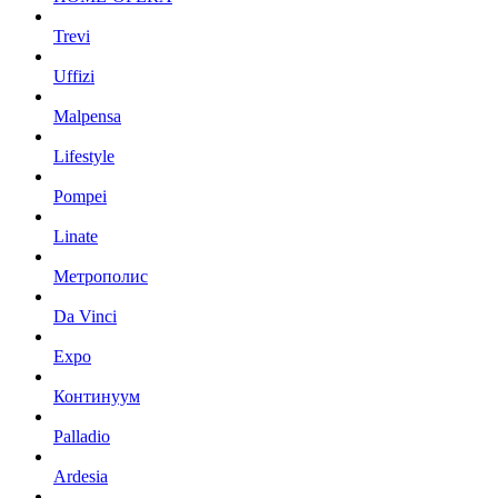
Trevi
Uffizi
Malpensa
Lifestyle
Pompei
Linate
Метрополис
Da Vinci
Expo
Континуум
Palladio
Ardesia