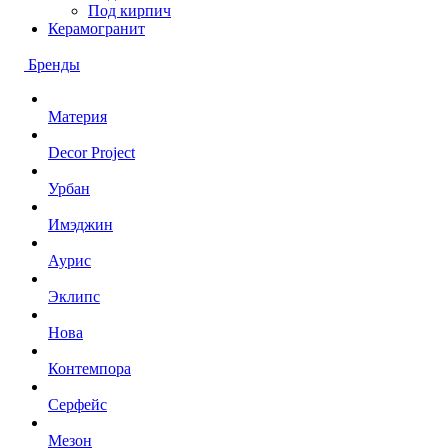
Под кирпич
Керамогранит
Бренды
Материя
Decor Project
Урбан
Имэджин
Аурис
Эклипс
Нова
Контемпора
Серфейс
Мезон