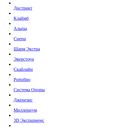
Дистрикт
Клаймб
Альпы
Сиена
Шарм Экстра
Эверстоун
Скайлайн
Portofino
Система Опоры
Дженезис
Миллениум
3D Экспириенс