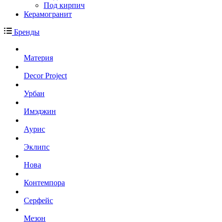
Под кирпич
Керамогранит
Бренды
Материя
Decor Project
Урбан
Имэджин
Аурис
Эклипс
Нова
Контемпора
Серфейс
Мезон