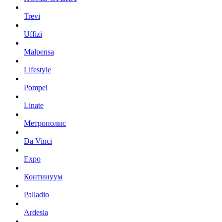
Trevi
Uffizi
Malpensa
Lifestyle
Pompei
Linate
Метрополис
Da Vinci
Expo
Континуум
Palladio
Ardesia