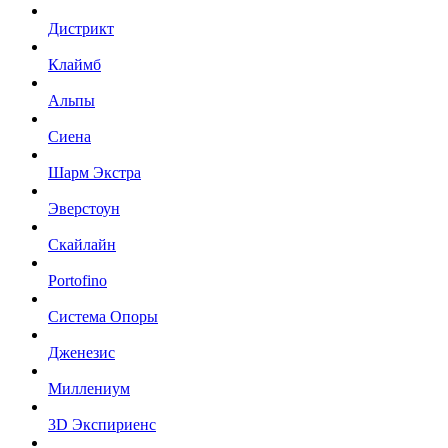
Дистрикт
Клаймб
Альпы
Сиена
Шарм Экстра
Эверстоун
Скайлайн
Portofino
Система Опоры
Дженезис
Миллениум
3D Экспириенс