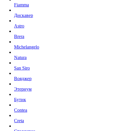
Fiamma
Дискавер
Astro
Brera
Michelangelo
Natura
San Siro
Вояджер
Этернум
Бутик
Contea
Creta