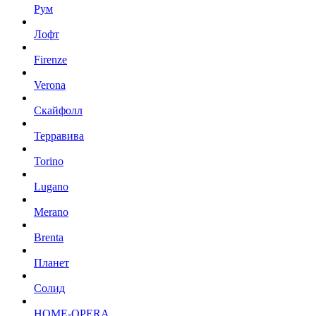
Рум
Лофт
Firenze
Verona
Скайфолл
Терравива
Torino
Lugano
Merano
Brenta
Планет
Солид
HOME-OPERA