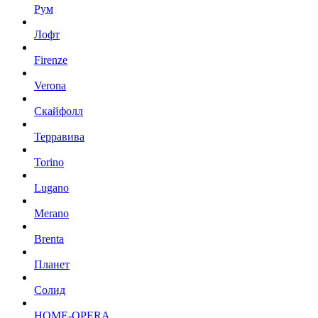
Рум
Лофт
Firenze
Verona
Скайфолл
Терравива
Torino
Lugano
Merano
Brenta
Планет
Солид
HOME-OPERA