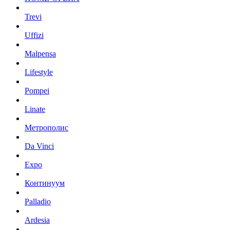
Trevi
Uffizi
Malpensa
Lifestyle
Pompei
Linate
Метрополис
Da Vinci
Expo
Континуум
Palladio
Ardesia