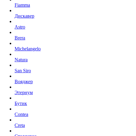
Fiamma
Дискавер
Astro
Brera
Michelangelo
Natura
San Siro
Вояджер
Этернум
Бутик
Contea
Creta