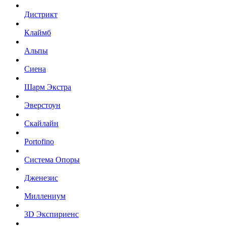
Дистрикт
Клаймб
Альпы
Сиена
Шарм Экстра
Эверстоун
Скайлайн
Portofino
Система Опоры
Дженезис
Миллениум
3D Экспириенс