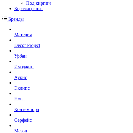
Под кирпич
Керамогранит
Бренды
Материя
Decor Project
Урбан
Имэджин
Аурис
Эклипс
Нова
Контемпора
Серфейс
Мезон